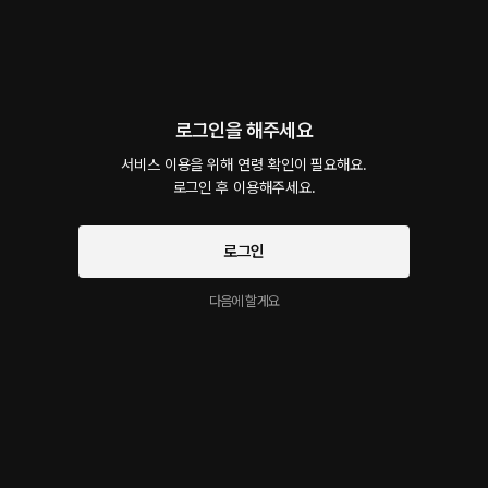
회차
1
댓글
1
작품소개
선물하기
카트담기
최신순
로그인을 해주세요
지금 가입하면, 무료 대여권 지급!
서비스 이용을 위해 연령 확인이 필요해요.

동거하는 연하남
로그인 후 이용해주세요.
40플링
21분
•
2025.09.22
같이 사는 연하남이 있었다. 오늘도 어김없이 늦어지자 그가 달려와서 나에게 잔소리를 늘
로그인
어트렸다. 매번 듣는 소리라서 아무렇지 않자 그는 거칠게 나를 밀치더니 곧이어 무언가를
인정 받고 싶다는 눈치를 주었다. 남자로 보이는건지 확인하고 싶다면서 나에게 키스 마크
다음에 할게요
부터 남기더니 곧이어 더 과감하게 저돌적으로 밀쳤다.
시작과 동시에 플링의
서비스 약관
개인정보 취급방침
에 동의하게 됩니다
이 크리에이터의 다른 작품
더보기