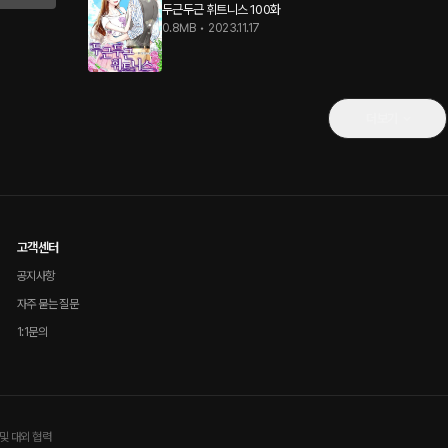
두근두근 휘트니스 100화
0.8MB
•
2023.11.17
더보기
고객센터
공지사항
자주 묻는 질문
1:1문의
및 대외 협력