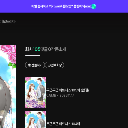
매일 출석하고 럭키드로우 뽑으면? 플링이 와르르!
디오드라마
회차
105
댓글
0
작품소개
선물하기
선택소장
두근두근 휘트니스 105화 (완결)
0.8MB
•
2023.11.17
두근두근 휘트니스 104화