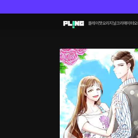
플레이챗
오리지널
크리에이터
오