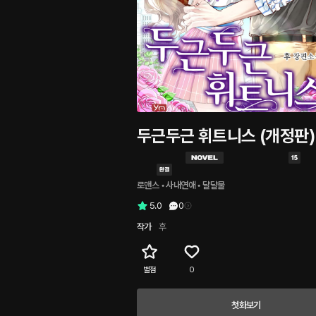
두근두근 휘트니스 (개정판)
로맨스
 • 
사내연애
 • 
달달물
5.0
0
작가
후
별점
0
첫화보기