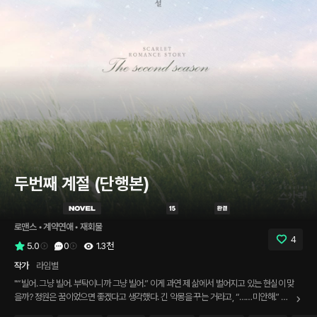
두번째 계절 (단행본)
로맨스
 • 
계약연애
 • 
재회물
4
5.0
0
1.3천
작가
라임별
"“빌어. 그냥 빌어. 부탁이니까 그냥 빌어.” 이게 과연 제 삶에서 벌어지고 있는 현실이 맞
을까? 정원은 꿈이었으면 좋겠다고 생각했다. 긴 악몽을 꾸는 거라고, “……미안해.” 하
지만 현실이었다. 몸을 아무리 버둥거려도 모든 게 다 잔인하게도 그대로였다. 기쁨이 컸