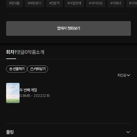
던 만큼 지독한 상처를 안겨 준 첫 번째 계절을 보낸 뒤에 찾아온 묘한 설레임. “눈으로
#
현대물
#
바람둥이
#
전문직
#
비밀연애
#
사이다남
#
다정녀
#
이야
먼저 찾고, 표정 보고 목소리 듣고. 그게 그냥 그렇게 되더라고요. 이런 거 쉽지 않은
데…… 그냥 그렇게 됐어요, 내가.” 아, 서도혁 이 사람. 마음이 깊고 하나의 행동에도 온
진심이 담겨 있는 그런 사람이구나. 포근한 느낌에 편안한 기분이 들었다. 정원은 결론이
뭐가 되었든 간에 이 사람과 해 보고 싶었다. 이를테면 저의 두 번째 계절을. “이번 주말
앱에서 첫화보기
에 뭐 해요?” “글쎄요. 뭐 할까요?” 유난히도 길었던 겨울에서 얼음이 녹고 꽃잎이 피어
났다. 영영 오지 않을 것 같던 따뜻한 봄날이었다."
회차
1
댓글
0
작품소개
선물하기
카트담기
최신순
두 번째 계절
0.8MB
•
2022.12.16
플링