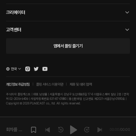
크리에이터
고객센터
앱에서 플링 즐기기
한국
개인정보 취급방침
플링 서비스 이용약관
제휴 및 대외 협력
주식회사 플링캐스트 | 대표 남성률 | 서울특별시 강남구 도산대로8길 17-6 더블유스퀘어 빌딩 2층 | 연락
처 02-2039-9409 | 사업자등록번호 631-87-01880 | 통신판매업 신고번호 제2021-서울강남-01810호 |
Copyright © 2026 PLINGCAST co., ltd. All rights reserved.
회차를 재
00:00
/
00:00