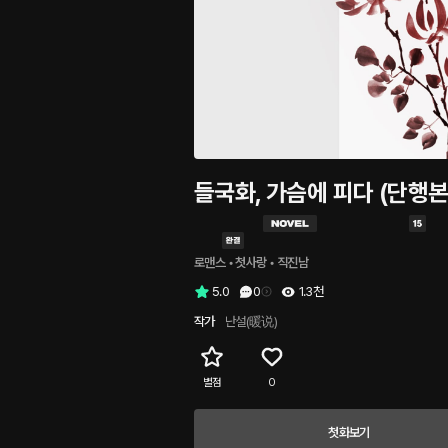
들국화, 가슴에 피다 (단행본
로맨스
 • 
첫사랑
 • 
직진남
5.0
0
1.3천
작가
난설(暖说)
별점
0
첫화보기