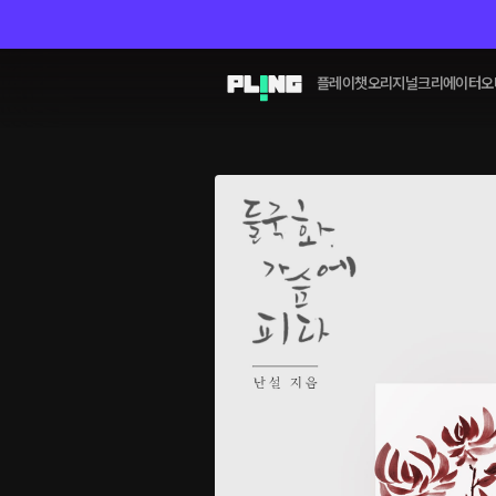
플레이챗
오리지널
크리에이터
오