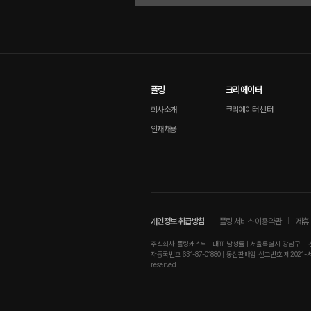
플링
크리에이터
회사소개
크리에이터 센터
인재채용
개인정보 취급방침
플링 서비스 이용약관
제휴 
주식회사 플링캐스트 | 대표 남성률 | 서울특별시 강남구 도산대로
자등록번호 631-87-01880 | 통신판매업 신고번호 제2021-서울강남-01
reserved.