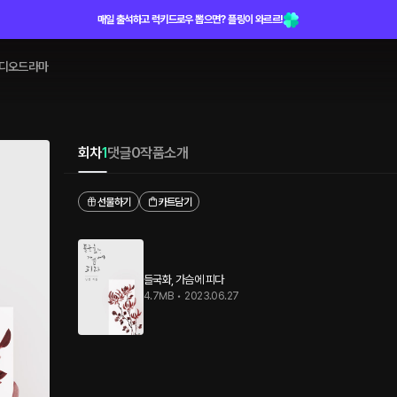
매일 출석하고 럭키드로우 뽑으면? 플링이 와르르!
디오드라마
회차
1
댓글
0
작품소개
선물하기
카트담기
들국화, 가슴에 피다
4.7MB
•
2023.06.27