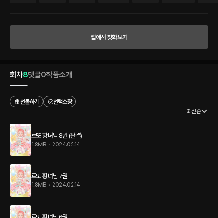
[참여 인원: 21 / 테드(기사), 미아(기사), 데이브(기사), 로튼(마법사)…… 외 23명] [테드:
으아아아! 황녀님 귀여워! 나무 부숴버려! 부숴!] [미아: 역시 볼 찔러보면…… 손가락이라
도 잡아보면! 불경죄야!] [데이브: 이제부터 귀엽다의 줄임말은 슈슈입니다악!] [더보기]
이게 다 뭐야? ……음, 다들 제정신은 아닌 것 같지만. 그래도 날 좋아해 주니까 좋은 거겠
앱에서 첫화보기
지? [베르크: 내 조카가 빵이 먹고 싶다는군.] [베르크: 제국의 모든 빵집을 수배해.] 거기
다 원하면 북부를 가지라는 북부 공작 삼촌까지. 이렇게 된 거 윙크나 한 번 해 주며 평화
롭게 살아 봐야겠다. 이번 생은 꿀 빨고 살아 보겠습니다!
회차
8
댓글
0
작품소개
선물하기
선택소장
최신순
로또 황녀님 8권 (완결)
1.8MB
•
2024.02.14
로또 황녀님 7권
1.8MB
•
2024.02.14
로또 황녀님 6권