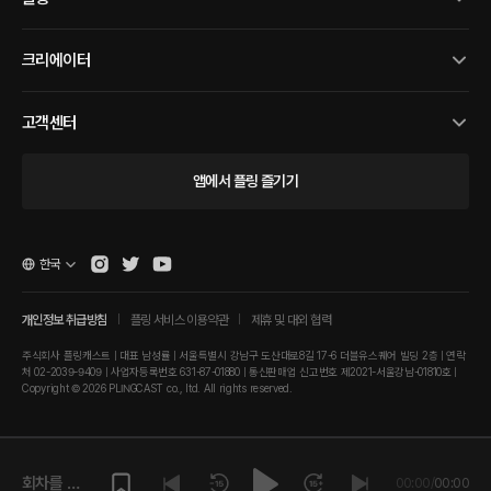
크리에이터
고객센터
앱에서 플링 즐기기
한국
개인정보 취급방침
플링 서비스 이용약관
제휴 및 대외 협력
주식회사 플링캐스트 | 대표 남성률 | 서울특별시 강남구 도산대로8길 17-6 더블유스퀘어 빌딩 2층 | 연락
처 02-2039-9409 | 사업자등록번호 631-87-01880 | 통신판매업 신고번호 제2021-서울강남-01810호 |
Copyright © 2026 PLINGCAST co., ltd. All rights reserved.
회차를 재
00:00
/
00:00