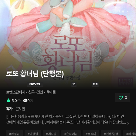
로또 황녀님 (단행본)
로맨스판타지
 • 
친구>연인
 • 
육아물
0
5.0
0
작가
문시현
[나는 환생과 회귀를 멋지게 한 아기를 만나고 싶단다. 한 번 더 살아볼 테냐?] 1회차 인
생에서 게임 유튜버였던 나, 3회차에서는 아주 조그만 아기 황녀님이 되었다? 잠깐만.
신이 좋은 가문에 태어나게 해 준댔는데? 왜 망한 황실의 황녀인 건데! 그 순간 띠롱! 소
리와 함께 눈앞에 채팅창이 떠올랐다. [ 일반 채널 내에 있는 인원 목록을 공개합니다.]
#
까칠남
#
다정남
#
계략남
#
츤데레남
#
능력녀
#
전생/환생
#
회귀/