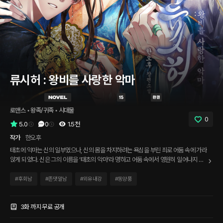
류시허 : 왕비를 사랑한 악마
로맨스
 • 
왕족/귀족
 • 
시대물
0
5.0
0
1.5천
작가
한오후
태초에 악마는 신의 일부였으나, 신의 몸을 차지하려는 욕심을 부린 죄로 어둠 속에 가라
앉게 되었다. 신은 그의 이름을 ‘태초의 악마’라 명하고 어둠 속에서 영원히 일어나지 못
하도록 저주했다. 태초의 악마는 자기 몸을 떼어내 수많은 사역 악마를 만들어냈다. 그들
은 자신들의 아름다움을 이용하여 인간을 유혹하고 태초의 악마에게 영혼을 바쳤다. 천
#
후회남
#
존댓말남
#
외유내강
#
동양풍
만 개의 영혼을 바쳐야만 그 일에서 해방될 수 있다는 것이 악마에게 주어진 사명이었다.
인간의 영혼 천만 개를 태초의 악마에게 바치고 자유의 몸이 되는 일 말고는 관심이 없던
악마 루시퍼. 그런 루시퍼가 인간인 혜아를 만나 사랑의 감정을 느끼는데……. “자네 이
3화 까지 무료 공개
름이 무엇인가? 내가 자네를 뭐라고 부르면 좋겠나?” 루시퍼. 그것은 더럽혀진 죄의 이