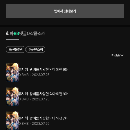
름. “……류시허.” 결국, 그가 꺼낸 이름은 그 자신에게조차 생경한 것이었다.
앱에서 첫화보기
회차
93
댓글
0
작품소개
선물하기
선택소장
최신순
류시허 : 왕비를 사랑한 악마 외전 9화
0.8MB
•
2023.07.25
류시허 : 왕비를 사랑한 악마 외전 8화
0.8MB
•
2023.07.25
류시허 : 왕비를 사랑한 악마 외전 7화
0.8MB
•
2023.07.25