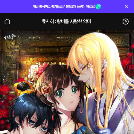
매일 출석하고 럭키드로우 뽑으면? 플링이 와르르!
류시허 : 왕비를 사랑한 악마