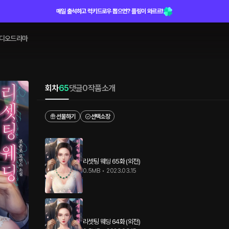
매일 출석하고 럭키드로우 뽑으면? 플링이 와르르!
디오드라마
회차
65
댓글
0
작품소개
선물하기
선택소장
리셋팅 웨딩 65화 (외전)
0.5MB
•
2023.03.15
리셋팅 웨딩 64화 (외전)