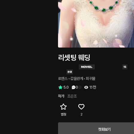
리셋팅 웨딩
로맨스
 • 
갑을관계
 • 
회귀물
5.0
0
1.1천
작가
조은조
별점
2
첫화보기