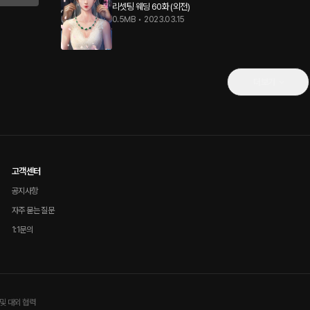
리셋팅 웨딩 60화 (외전)
0.5MB
•
2023.03.15
더보기
고객센터
공지사항
자주 묻는 질문
1:1문의
및 대외 협력