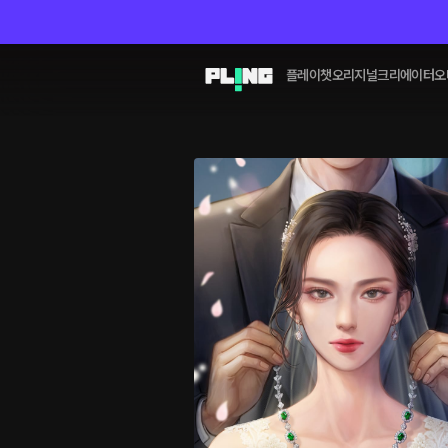
플레이챗
오리지널
크리에이터
오