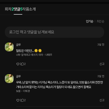
회차
2
댓글
5
작품소개
인기순
최신순
로그인 하고 댓글을 남겨보세요
글루
3달 전
힐링은 이런건....🫠🫠
너무 잘하려고 애쓰지 마라 - 나태주
2
2
신고
글루
3달 전
우와..난 알지 못하는 리치님 목소리다...느낌이 또 달라요..빗방울소리와 잔잔한 
기타소리에 깔리는 리치님 목소리가 힐링이 되네요.들으면서 잘께요
늦봄 - 이혜경
2
2
신고