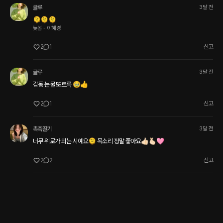
글루
3달 전
🫠🫠🫠
늦봄 - 이혜경
2
1
신고
글루
3달 전
감동 눈물 또르륵 🥹👍
2
1
신고
촉촉딸기
3달 전
너무 위로가 되는 시예요🫠 목소리 정말 좋아요👍🏻🫰🏻🩷
2
2
신고