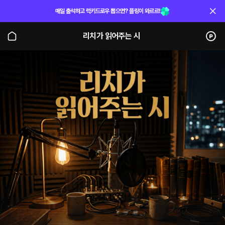
매일 출석하고 럭키드로우 뽑으면? 플링이 와르르!
리치가 읽어주는 시