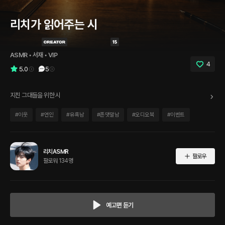
리치가 읽어주는 시
ASMR
 • 
서재
 • 
VIP
4
5.0
5
지친 그대들을 위한 시
#
이웃
#
연인
#
유혹남
#
존댓말남
#
오디오북
#
이벤트
리치ASMR
팔로우
팔로워 134명
예고편 듣기