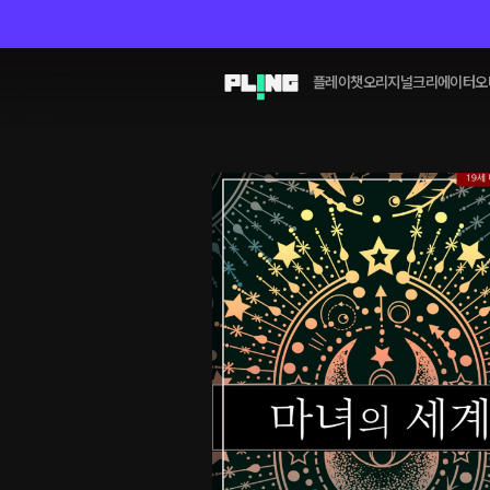
플레이챗
오리지널
크리에이터
오