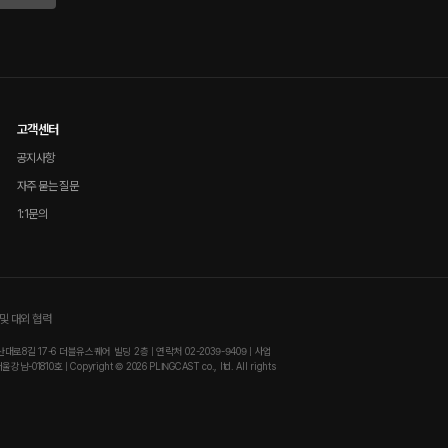
고객센터
공지사항
자주 묻는 질문
1:1문의
및 대외 협력
8길 17-6 더블유스퀘어 빌딩 2층 | 연락처 02-2039-9409 | 사업
810호 | Copyright © 2026 PLINGCAST co., ltd. All rights