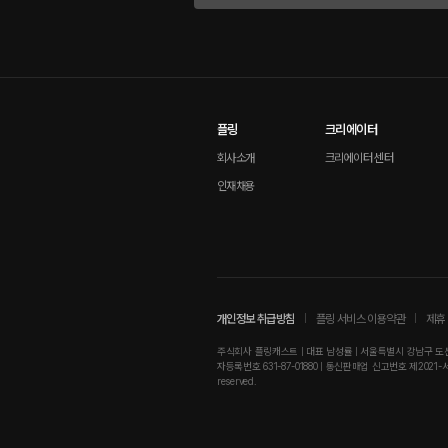
플링
크리에이터
회사소개
크리에이터 센터
인재채용
개인정보 취급방침
플링 서비스 이용약관
제휴 
주식회사 플링캐스트 | 대표 남성률 | 서울특별시 강남구 도산대로
자등록번호 631-87-01880 | 통신판매업 신고번호 제2021-서울강남-01
reserved.