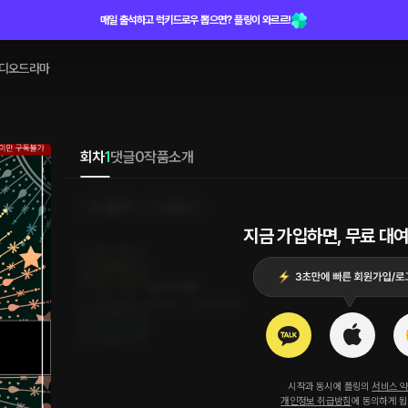
매일 출석하고 럭키드로우 뽑으면? 플링이 와르르!
디오드라마
회차
1
댓글
0
작품소개
선물하기
카트담기
지금 가입하면, 무료 대여
마녀의 세계
4.9MB
•
2023.06.19
시작과 동시에 플링의
서비스 
개인정보 취급방침
에 동의하게 