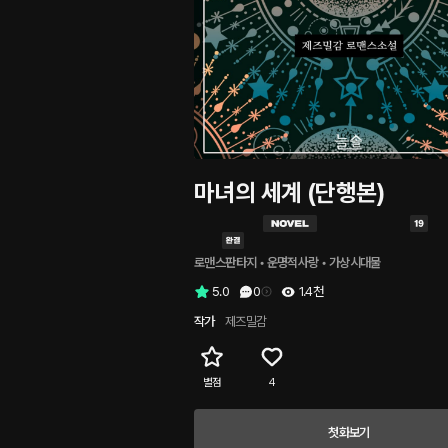
마녀의 세계 (단행본)
로맨스판타지
 • 
운명적사랑
 • 
가상시대물
5.0
0
1.4천
작가
제즈밀감
별점
4
첫화보기