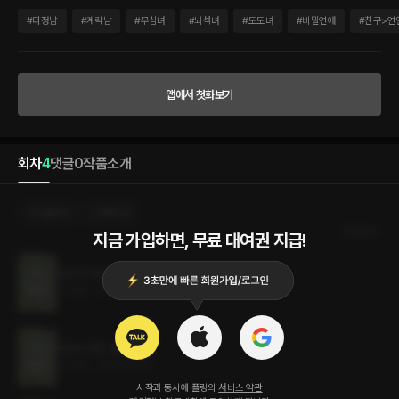
벌이자 인생의 걸림돌 박 감독. “그래, 해! 한다고!” 세준은 홧김에 작성한 혼인 신고서에
발목이 잡히게 되고, 그렇게 두 사람의 스펙터클한 위장 결혼 생활이 시작된다. “마녀, 너
#
다정남
#
계략남
#
무심녀
#
뇌섹녀
#
도도녀
#
비밀연애
#
친구>연
정말 나 기억 안 나?” 어? 근데 박 감독! 우리 결혼 생활이 이런 전개면 안 되지 않아? 너
왜 자꾸 의미심장한 얼굴로 과거를 되짚으려 해? 너와 나 사이에 뭔가가 있는 거야? 분명
히 1년이면 끝날 위장 결혼이라 생각했는데 세준의 심장이 흔들리기 시작했다.
앱에서 첫화보기
회차
4
댓글
0
작품소개
선물하기
선택소장
최신순
지금 가입하면, 무료 대여권 지급!
마녀의 위장 결혼 (외전 2)
0.7MB
•
2024.02.14
마녀의 위장 결혼 (외전)
0.7MB
•
2024.02.14
시작과 동시에 플링의
서비스 약관