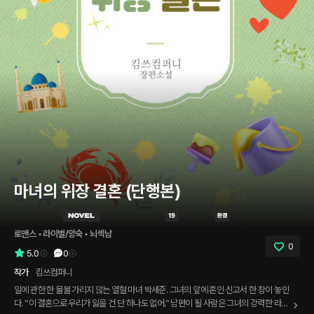
마녀의 위장 결혼 (단행본)
로맨스
 • 
라이벌/앙숙
 • 
뇌섹남
0
5.0
0
작가
킴쓰컴퍼니
일에 관한 한 물불 가리지 않는 열혈 마녀 박세준. 그녀의 앞에 혼인 신고서 한 장이 놓인
다. “이 결혼으로 우리가 잃을 건 단 하나도 없어.” 남편이 될 사람은 그녀의 강력한 라이