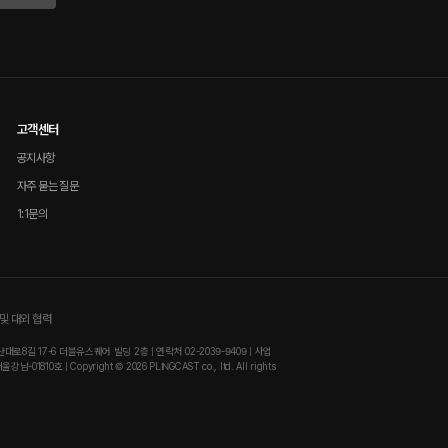
고객센터
공지사항
자주 묻는 질문
1:1문의
및 대외 협력
8길 17-6 더블유스퀘어 빌딩 2층 | 연락처 02-2039-9409 | 사업
810호 | Copyright © 2026 PLINGCAST co., ltd. All rights