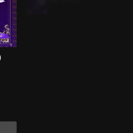
1.6MB
•
2023.07.31
)