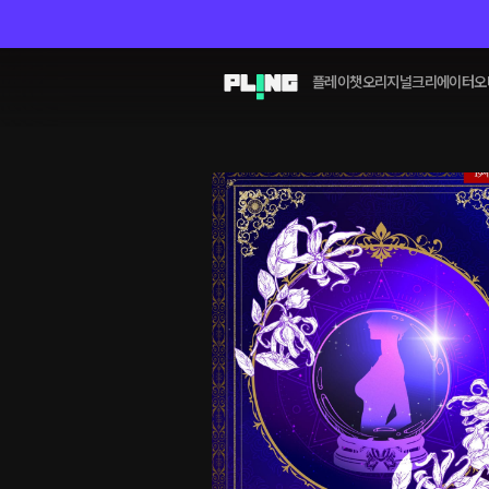
플레이챗
오리지널
크리에이터
오