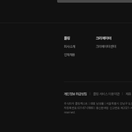
플링
크리에이터
회사소개
크리에이터 센터
인재채용
개인정보 취급방침
플링 서비스 이용약관
제휴 
주식회사 플링캐스트 | 대표 남성률 | 서울특별시 강남구 도산대로
자등록번호 631-87-01880 | 통신판매업 신고번호 제2021-서울강남-01
reserved.