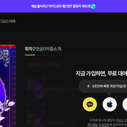
매일 출석하고 럭키드로우 뽑으면? 플링이 와르르!
디오드라마
회차
2
댓글
0
작품소개
선물하기
선택소장
지금 가입하면, 무료 대여
마법사가 잠든 사이 2권 (완결)
1.6MB
•
2023.07.31
시작과 동시에 플링의
서비스 
마법사가 잠든 사이 1권
개인정보 취급방침
에 동의하게 