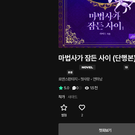
마법사가 잠든 사이 (단행본
로맨스판타지
 • 
첫사랑
 • 
연하남
5.0
0
1.5천
작가
샤아드
별점
2
첫화보기