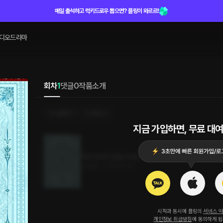
매일 출석하고 럭키드로우 뽑으면? 플링이 와르르!
디오드라마
회차
1
댓글
0
작품소개
선물하기
카트담기
지금 가입하면, 무료 대여
마법사에게 마법을 주세요
4.4MB
•
2024.02.07
시작과 동시에 플링의
서비스 
개인정보 취급방침
에 동의하게 