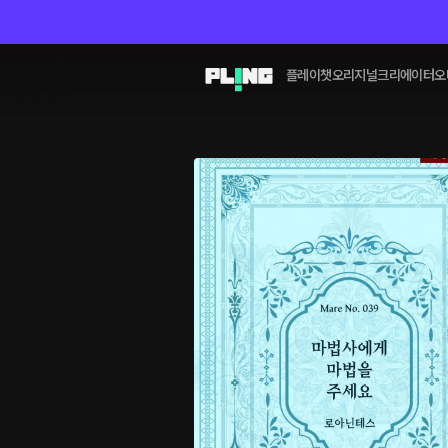
플레이챗
오리지널
크리에이터
오