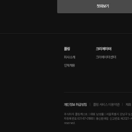
첫화보기
플링
크리에이터
회사소개
크리에이터 센터
인재채용
개인정보 취급방침
플링 서비스 이용약관
제휴 
주식회사 플링캐스트 | 대표 남성률 | 서울특별시 강남구 도산대로
자등록번호 631-87-01880 | 통신판매업 신고번호 제2021-서울강남-01
reserved.