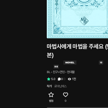
마법사에게 마법을 주세요 
본)
BL
 • 
친구>연인
 • 
현대물
5.0
0
1천
작가
로아닌테스
별점
0