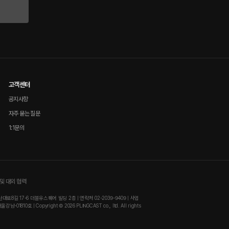
고객센터
공지사항
자주 묻는 질문
1:1문의
및 대외 협력
8길 17-6 더블유스퀘어 빌딩 2층 | 연락처 02-2039-9409 | 사업
810호 | Copyright © 2026 PLINGCAST co., ltd. All rights