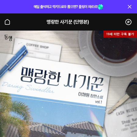
매일 출석하고 럭키드로우 뽑으면? 플링이 와르르!
맹랑한 사기꾼 (단행본)