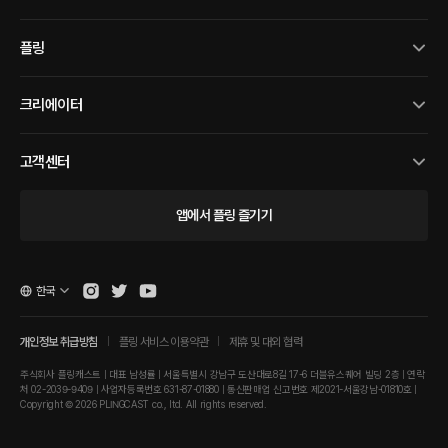
플링
크리에이터
고객센터
앱에서 플링 즐기기
한국
개인정보 취급방침
플링 서비스 이용약관
제휴 및 대외 협력
주식회사 플링캐스트 | 대표 남성률 | 서울특별시 강남구 도산대로8길 17-6 더블유스퀘어 빌딩 2층 | 연락
처 02-2039-9409 | 사업자등록번호 631-87-01880 | 통신판매업 신고번호 제2021-서울강남-01810호 |
Copyright © 2026 PLINGCAST co., ltd. All rights reserved.