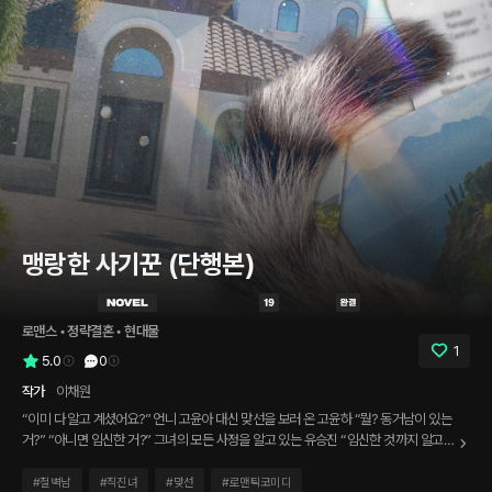
맹랑한 사기꾼 (단행본)
로맨스
 • 
정략결혼
 • 
현대물
1
5.0
0
작가
이채원
“이미 다 알고 계셨어요?” 언니 고윤아 대신 맞선을 보러 온 고윤하 “뭘? 동거남이 있는
거?” “아니면 임신한 거?” 그녀의 모든 사정을 알고 있는 유승진 “임신한 것까지 알고
계세요?” 와, 이 남자 진짜 무서운 인간이다. 아무래도 나 저승사자를 상대로 사기 치는
거 아니야?
#
철벽남
#
직진녀
#
맞선
#
로맨틱코미디