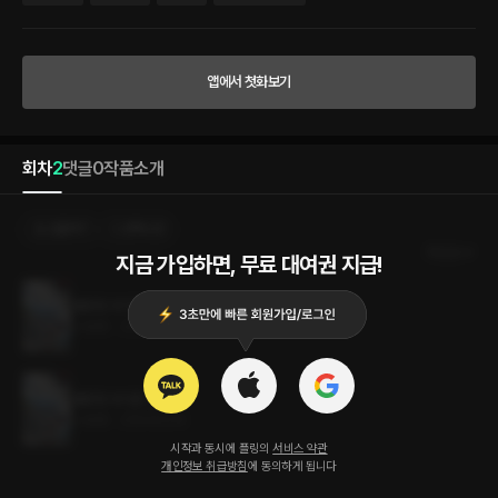
앱에서 첫화보기
회차
2
댓글
0
작품소개
선물하기
선택소장
최신순
지금 가입하면, 무료 대여권 지급!
맹랑한 사기꾼 2권 (완결)
2.4MB
•
2024.02.14
맹랑한 사기꾼 1권
2.4MB
•
2024.02.14
시작과 동시에 플링의
서비스 약관
개인정보 취급방침
에 동의하게 됩니다