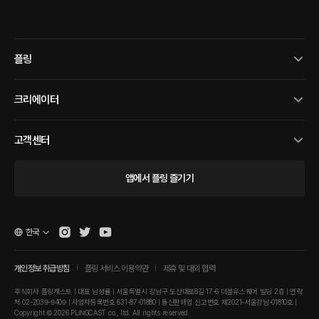
플링
크리에이터
고객센터
앱에서 플링 즐기기
한국
개인정보 취급방침
플링 서비스 이용약관
제휴 및 대외 협력
주식회사 플링캐스트 | 대표 남성률 | 서울특별시 강남구 도산대로8길 17-6 더블유스퀘어 빌딩 2층 | 연락
처 02-2039-9409 | 사업자등록번호 631-87-01880 | 통신판매업 신고번호 제2021-서울강남-01810호 |
Copyright © 2026 PLINGCAST co., ltd. All rights reserved.