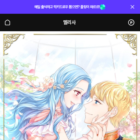
매일 출석하고 럭키드로우 뽑으면? 플링이 와르르!
멜리사