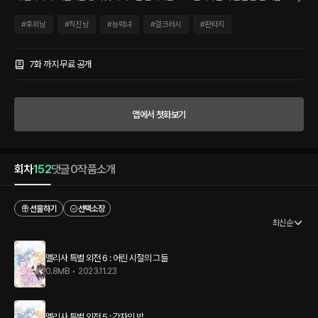
이런 것들 뿐이다. 그런 아서에게 찾아온 솜털 같은 첫사랑. 자꾸만 가슴을 떨리게 하는
주인공은 오랜 소꿉친구, 멜리사. 먹을 것과 침대면 행복해질 수 있는 그녀는 완벽한 공
#
후회남
#
직진남
#
능력녀
#
걸크러시
#
판타지
녀였다. 다만, 그녀에게 문제가 있다면……. “귀찮아.” 게으름 제일주의! 때로는 어린 소
녀같이, 때로는 성숙한 숙녀같은 멜리사의 알쏭달쏭한 매력에 빠진 아서는 좀처럼 빠져
나오지 못하는데. ‘우리가 서로 사랑하는 것은 아니잖아. 진짜 미래의 남편이 될지는 누
7화 까지 무료 공개
가 알아?’ 아서를 지나가는 바람보다도 가볍게 생각하는 그녀의 마음을 아서는 얻을 수
있을까?
앱에서 첫화보기
회차
152
댓글
0
작품소개
선물하기
선택소장
최신순
멜리사 특별 외전 6 : 어린 시절의 그들
0.8MB
•
2023.11.23
멜리사 특별 외전 5 : 각자의 밤