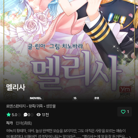
멜리사
로맨스판타지
 • 
왕족/귀족
 • 
성장물
1
5.0
0
1.1천
작가
린아(潾娥)
에녹의 황태자, 아서. 늘상 완벽한 모습을 보이지만, 그도 아직은 사랑을 모르는 애송이
에 불과하다. 비뚤어진 성격 탓에 나오는 말이라곤…… “멜리사는 제 말을 잘 듣거든요.”