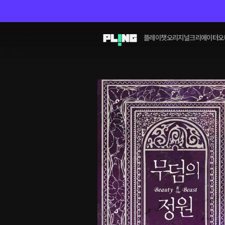
플레이챗
오리지널
크리에이터
오