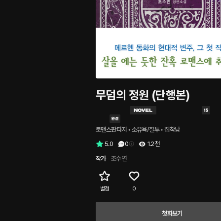
무덤의 정원 (단행본)
로맨스판타지
 • 
소유욕/질투
 • 
집착남
5.0
0
1.2천
작가
조수연
별점
0
첫화보기