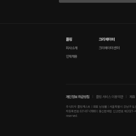
플링
크리에이터
회사소개
크리에이터 센터
인재채용
개인정보 취급방침
플링 서비스 이용약관
제휴 
주식회사 플링캐스트 | 대표 남성률 | 서울특별시 강남구 도산대로
자등록번호 631-87-01880 | 통신판매업 신고번호 제2021-서울강남-01
reserved.