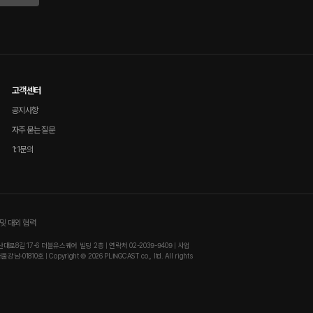
고객센터
공지사항
자주 묻는 질문
1:1문의
및 대외 협력
8길 17-6 더블유스퀘어 빌딩 2층 | 연락처 02-2039-9409 | 사업
810호 | Copyright © 2026 PLINGCAST co., ltd. All rights