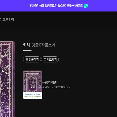
매일 출석하고 럭키드로우 뽑으면? 플링이 와르르!
디오드라마
회차
1
댓글
0
작품소개
선물하기
카트담기
무덤의 정원
4.4MB
•
2023.06.27