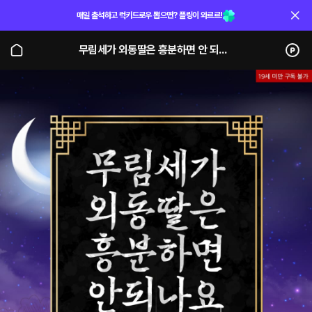
매일 출석하고 럭키드로우 뽑으면? 플링이 와르르!
무림세가 외동딸은 흥분하면 안 되나요? (단행본)