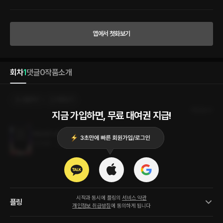
위기에서 벗어날 수 있을까? ** 비급의 숨겨진 장은 맨 위에 한 줄만 글이 있고 나머지는
텅텅 비어 있었다. 드러난 비밀의 문장은, - 주화입마로 흐트러진 진기는 스스로 위로하
여 점점 해결할 수 있다. “……육욕을 위로하란 뜻이지요.” “육욕을 위로하다니?” “가장
욕망이 들끓는 곳을 스스로 위로하란 말입니다.” “그게 무슨 소리야?” 이번에는 승욱이
앱에서 첫화보기
성질을 냈다. “사저. 지금 알면서 모르는 척하는 겁니까. 진짜 모르는 겁니까? 날 조롱하
려는 겁니까?” “아니 진짜 무슨 말이냐고?” “사저도 내게 대놓고 말하지 않았습니까! 남
자를 보면 입술을 빨고 굵은 방망이를 안에 넣고 싶다고요!”
회차
1
댓글
0
작품소개
선물하기
카트담기
최신순
지금 가입하면, 무료 대여권 지급!
무림세가 외동딸은 흥분하면 안 되나요?
12.8MB
•
2024.01.17
시작과 동시에 플링의
서비스 약관
플링
개인정보 취급방침
에 동의하게 됩니다