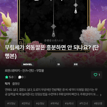
무림세가 외동딸은 흥분하면 안 되나요? (단
행본)
로맨스판타지
 • 
친구>연인
 • 
무협물
1
5.0
0
작가
줄행랑
연애도 싫다, 결혼도 싫다, 오로지 무공에만 전념해온 광 씨 세가의 외동딸 광은리는 무
공 실력을 백 배 늘려준다는 양음심법을 수련하다 주화입마에 빠진다. 주화입마의 또 다
른 부작용은 발정. 어머나, 모든 남자를 덮치고 싶으니 어쩌지? 발정이 일어나지 않는 대
상은 어릴 적부터 함께 수련해온 삼사제 승욱뿐. 무림 세가 외동딸 광은리는 절대절명의
#
다정남
#
연하남
#
순정남
#
계략남
#
능력녀
#
직진녀
#
동양풍