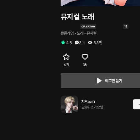
뮤지컬 노래
롤플레잉
 • 
노래
 • 
뮤지컬
4.8
3
5.3천
별점
38
예고편 듣기
지훈asmr
팔로워 2,722명