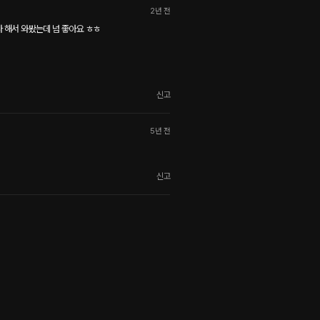
2년 전
 해서 와봤는데 넘 좋아요 ㅎㅎ

신고
5년 전
신고