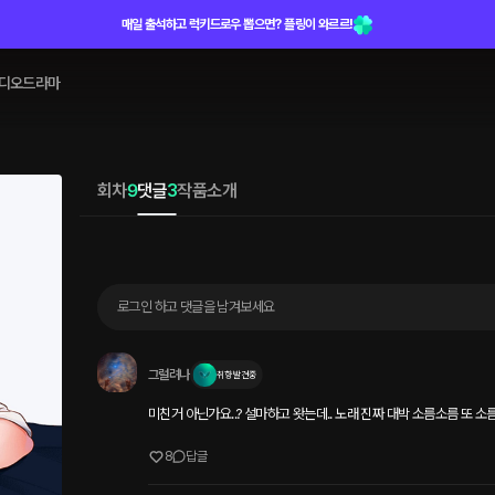
매일 출석하고 럭키드로우 뽑으면? 플링이 와르르!
디오드라마
회차
9
댓글
3
작품소개
로그인 하고 댓글을 남겨보세요
그럴려나
취향 발견중
미친거 아닌가요..? 설마하고 왓는데.. 노래 진짜 대박 소름소름 또 소름.
8
답글