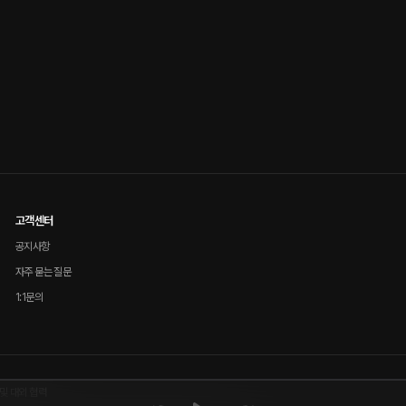
고객센터
공지사항
자주 묻는 질문
1:1문의
및 대외 협력