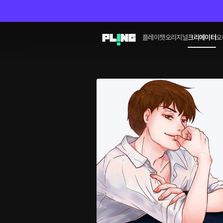
플레이챗
오리지널
크리에이터
오