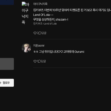
아이구낙지죽
킹키부츠 이번에 10주년 맞아서 티켓오픈 된 거 보고 혹시 여기도 있나
Land Of Lola~~

무엇을 상상하든지, shazam-!
킹키부츠-Land of Lola
2
답글
지훈asmr
ㅎㅎ 그냥 취미입니다♡♡ 고마워여 Gurumi
1
답글
팔로우