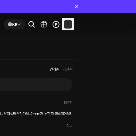
KR
인기순
최신순
5년 전
.. 뮤지컬배우신가요...? ㅠㅠ 저 무한 재생중이예요! 
신고