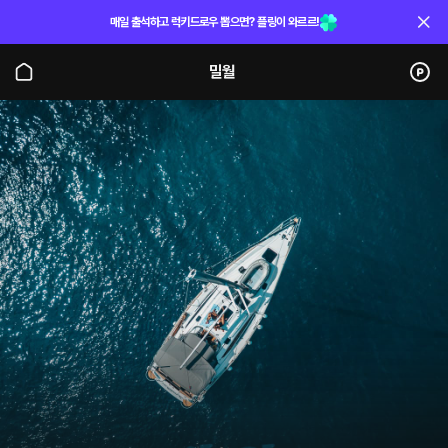
매일 출석하고 럭키드로우 뽑으면? 플링이 와르르!
밀월