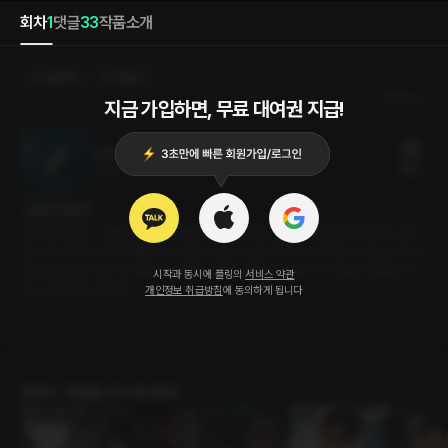
회차
1
댓글
33
작품소개
선물하기
카트담기
최신순
지금 가입하면, 무료 대여권 지급!
밀월
18플링
22분
•
2023.02.28
대사 미리보기
낮과 밤이 없는, 그야말로 꿀처럼 달콤한 신혼. 하와이는 신혼부부에게 '천국'과 같은 곳이
었다. 프라이빗 비치에서 둘만의 시간을 보내는 순간들. 새겨지는 추억들 사이로 뜨거운 감
정에 불이 붙는 것은 아주 짧은 순간이었다. 펼쳐진 바닷가, 오로지 두 사람만 존재하는 보
시작과 동시에 플링의
서비스 약관
트 위. 어떤 일이 생길까?
개인정보 취급방침
에 동의하게 됩니다
로맨스 작품을 만나보세요!