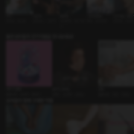
카이
나진혁
용태경
그때 말할껄
친구라는 이름
연하남 • 호스트
조직보스 • 고수위
사내연애 • 대디서비
재회 • 삼각관계
츤데레 • 고수위
스
출연성우들의 인기작품을 만나보세요!
매직 더 플링
보이지 않아도
간호
롤플레잉 • 운명적 • 판타지
로맨스 • 운명적 • 순정남
롤플레잉 • 연인 • 다정남
유저들이 함께 구매한 작품