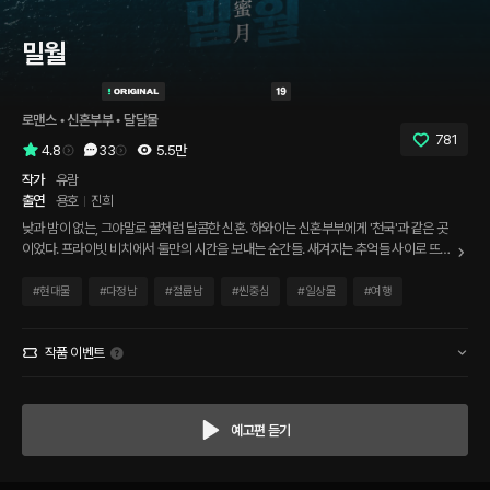
밀월
로맨스
 • 
신혼부부
 • 
달달물
781
4.8
33
5.5만
작가
유람
출연
용호
진희
낮과 밤이 없는, 그야말로 꿀처럼 달콤한 신혼. 하와이는 신혼부부에게 '천국'과 같은 곳
이었다. 프라이빗 비치에서 둘만의 시간을 보내는 순간들. 새겨지는 추억들 사이로 뜨거
운 감정에 불이 붙는 것은 아주 짧은 순간이었다. 펼쳐진 바닷가, 오로지 두 사람만 존재
하는 보트 위. 어떤 일이 생길까?
#
현대물
#
다정남
#
절륜남
#
씬중심
#
일상물
#
여행
작품 이벤트
예고편 듣기