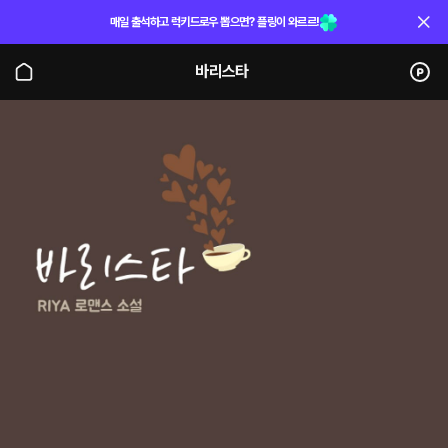
매일 출석하고 럭키드로우 뽑으면? 플링이 와르르!
바리스타