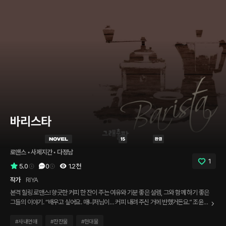
바리스타
로맨스
 • 
사제지간
 • 
다정남
1
5.0
0
1.2천
작가
RIYA
본격 힐링 로맨스! 향긋한 커피 한 잔이 주는 여유와 기분 좋은 설렘, 그와 함께 하기 좋은
그들의 이야기. “배우고 싶어요. 매니저님이… 커피 내려 주신 거에 반했거든요.” 조윤영,
블랙커피는 사약처럼 쓴 줄로만 알았다. 커피를 물보다 좋아하는 친구의 손에 끌려간 핸
드드립 카페. 그곳에서 만난 바리스타, 승준에게서 눈을 뗄 수가 없다. 어쩐지 그가 내려
#
사내연애
#
잔잔물
#
현대물