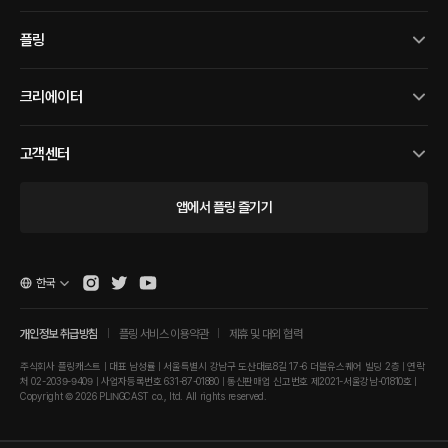
플링
크리에이터
고객센터
앱에서 플링 즐기기
한국
개인정보 취급방침
플링 서비스 이용약관
제휴 및 대외 협력
주식회사 플링캐스트 | 대표 남성률 | 서울특별시 강남구 도산대로8길 17-6 더블유스퀘어 빌딩 2층 | 연락
처 02-2039-9409 | 사업자등록번호 631-87-01880 | 통신판매업 신고번호 제2021-서울강남-01810호 |
Copyright © 2026 PLINGCAST co., ltd. All rights reserved.