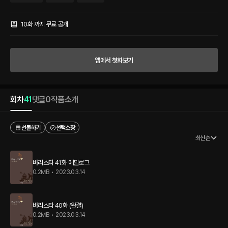
준 커피에서는 꽃향기가 나는 것 같다…. “매니저 김승준입니다. 커피 내릴 줄 아세요?”
김승준, 형에게 덜미를 잡혀 군대와 대학 졸업 이후 제대로 연애 한 번 해보지 못하고 바
리스타가 된 남자. 커피라고는 믹스밖에 모른다는 초짜 아르바이트 윤영을 그저 귀엽다
10화 까지 무료 공개
고 뽑은 형의 머리를 때려주고 싶은 것도 잠시. 반했다는 그 말이 꼭 자신에게 하는 말 같
아 두근두근, 괜히 손끝이 떨린다….
앱에서 첫화보기
회차
41
댓글
0
작품소개
선물하기
선택소장
최신순
바리스타 41화 에필로그
0.2MB
•
2023.03.14
바리스타 40화 (완결)
0.2MB
•
2023.03.14