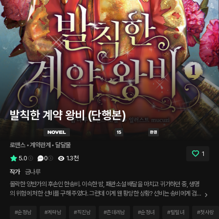
발칙한 계약 왕비 (단행본)
로맨스
 • 
계약관계
 • 
달달물
1
5.0
0
1.3천
작가
금나루
몰락한 양반가의 후손인 한송비. 이슥한 밤, 패관소설 배달을 마치고 귀가하던 중, 생명
의 위험에 처한 선비를 구해 주었다. 그런데 이게 웬 황당한 상황? 선비는 송비에게 검을
겨누었다. 이자는 미쳤거나 악당이 분명해. 그렇지 않고서야 이럴 수는 없지. 위험을 무
릅쓰고 도와줬는데. 은백의 월광이 맺힌 검 끝이 선득하게 빛났다. 더 소름 돋는 것은 지
#
순정남
#
계략남
#
직진남
#
츤데레남
#
순정녀
#
털털녀
#
첫사랑