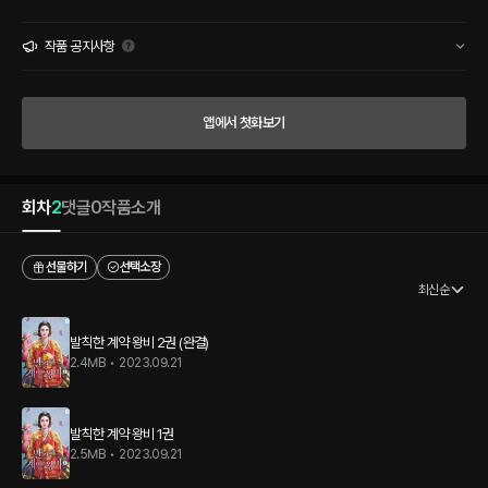
독하게 잘생긴 사내의 얼굴과 눈빛이었다. 자신을 도와준 이에게 검을 겨누고 위협을 하
는 자라고는 믿어지지 않을 만큼 아름다웠으니까. 위기에서 벗어나기 위한 송비의 발차
기가 선비의 사타구니를 사정없이 가격했다. 그러고는 멀찍이 도망가서 분에 못 이겨 선
작품 공지사항
비에게 갖은 욕설을 퍼부어 주었는데. *** “나와 계약 혼인을 하자. 국혼을.” “계약 혼
인? 국혼……이라고요? 가만, 국혼이라면……?” 아닌 밤중에 홍두깨라더니. “농담도 풍
년이네요. 이봐요. 선비님. 목숨이 몇 개나 돼요? 아니면 정신줄을 아주 화끈하게 놓았어
앱에서 첫화보기
요?” “아니. 과인이 조선의 임금이다. 하여, 너를 중전으로 맞이하겠다는 것이지.” 세 번
의 간택 규수 살해 사건의 범자와, 그 배후를 밝히기 위해 미끼가 필요했던 조선의 군주
이민(李民)과 당차고 발칙한 송비의 은밀한 거래. 그런데, 몸과 마음이 자꾸만 서로에게
젖어 드는데…….
회차
2
댓글
0
작품소개
선물하기
선택소장
최신순
발칙한 계약 왕비 2권 (완결)
2.4MB
•
2023.09.21
발칙한 계약 왕비 1권
2.5MB
•
2023.09.21