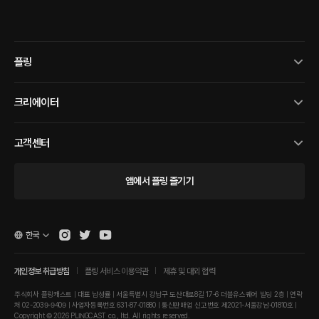
플링
크리에이터
고객센터
앱에서 플링 즐기기
한국
개인정보 취급방침
플링 서비스 이용약관
제휴 및 대외 협력
주식회사 플링캐스트 | 대표 남성률 | 서울특별시 강남구 도산대로8길 17-6 더블유스퀘어 빌딩 2층 | 연락
처 02-2039-9409 | 사업자등록번호 631-87-01880 | 통신판매업 신고번호 제2021-서울강남-01810호 |
Copyright © 2026 PLINGCAST co., ltd. All rights reserved.