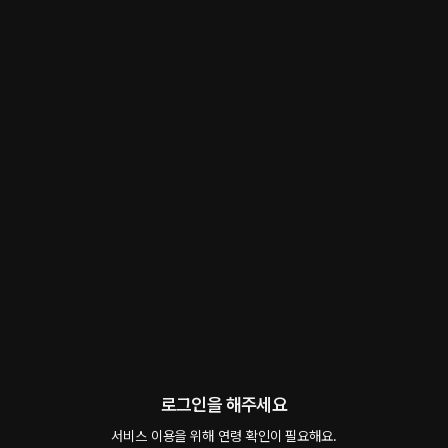
발칙한 연하남
로맨스
 • 
몰래
 • 
연하남
59
5.0
2
3.3천
썸녀 누나에게 끼부리는 연하남
#
애교남
#
직진녀
#
연인
#
야외
#
폰섹스
#
미남수
#
대형견남
다정ASMR
팔로우
팔로워 2,632명
로그인을 해주세요
예고편 듣기
서비스 이용을 위해 연령 확인이 필요해요.
