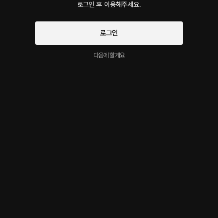
로그인 후 이용해주세요.
회차
2
댓글
2
작품소개
로그인
인기순
최신순
다음에 할게요
지금 가입하면, 무료 대여권 지급!
로그인 하고 댓글을 남겨보세요
68초드라마
3달 전
ㄹㅈㄷ ㄹㅈㄷ...
누나 앞에서 여러번 가버리는 연하남2편
1
1
신고
시작과 동시에 플링의
서비스 약관
개인정보 취급방침
에 동의하게 됩니다
32602달력
4달 전
좋네요.
1
1
신고