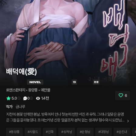
배덕애(愛)
로맨스판타지
 • 
동양풍
 • 
애잔물
6
5.0
0
1.4천
작가
금나루
지천에 봄꽃 만개한 봄날. 방죽에서 만나 첫눈에 반한 서진과 유하. 그러나 얄궂은 운명
은 그들을 갈라놓았다. 초야는커녕 신랑 얼굴조차 본적 없는 생과부 형수와 시도련님으
로 다시 만난 그들. 엄격한 신분제도와 가부장적 남존여비 사상으로 여성에 대한 차별과
억압, 일방적인 희생을 강요했던 조선시대. 하지만 누가 이들의 사랑을 배덕하다 돌을 던
#
동양풍
#
시월드
#
신파
#
상처남
#
순정남
#
다정남
#
순진녀