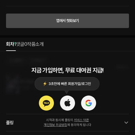
질 수 있을까?
앱에서 첫화보기
회차
1
댓글
0
작품소개
선물하기
카트담기
최신순
지금 가입하면, 무료 대여권 지급!
배덕애(愛)
6.2MB
•
2023.03.27
시작과 동시에 플링의
서비스 약관
플링
개인정보 취급방침
에 동의하게 됩니다