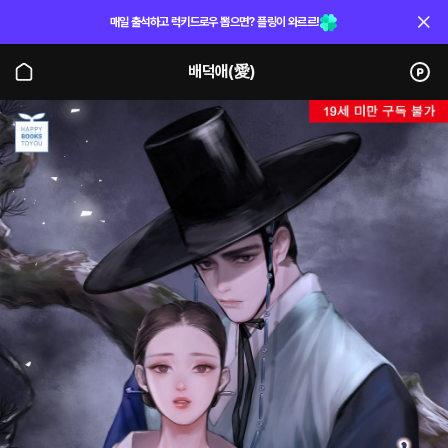
매일 출석하고 럭키드로우 뽑으면? 플링이 와르르!
배덕애(愛)