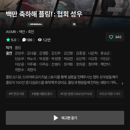
백만 축하해 플링! : 협회 성우
ASMR
 • 
백만
 • 
축전
340
5.0
188
1.2만
작가
플링
출연
강성우
김다올
김명준
김민주
김인형
김종엽
나은혁
류승곤
민승우
박노식
박성광
박성영
박요한
오민혁
이규창
이민규
이상운
이주봉
이주승
신범식
장서화
장희문
정의택
채안석
최현수
최현식
플링 오디오 드라마와 오리지널 스토리를 통해 설렘을 전해주시는 협회 성우분들께서
플링의 100만 앱 다운로드를 축하해 주셨어요. 플링과 팬분들께 전하는 애정이 가득한
한마디 한마디를 지금 들어보세요!
#
무한감사공
#
몸둘바를모름수
#
더큰설렘으로보답약속공
#
또감사합니다수
예고편 듣기