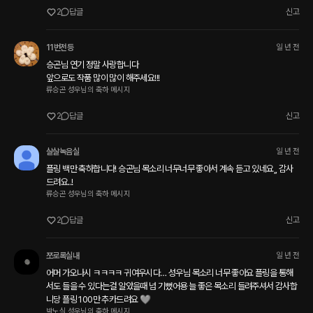
2
답글
신고
11번전등
일 년 전
승곤님 연기 정말 사랑합니다

앞으로도 작품 많이 많이 해주세요!!!
류승곤 성우님의 축하 메시지
2
답글
신고
살살녹음실
일 년 전
플링 백만 축하합니다! 승곤님 목소리 너무너무 좋아서 계속 듣고 있네요,, 감사
드려요..!
류승곤 성우님의 축하 메시지
2
답글
신고
쪼로록실내
일 년 전
어머 가오나시 ㅋㅋㅋㅋ 귀여우시다… 성우님 목소리 너무 좋아요 플링을 통해
서도 들을 수 있다는걸 알았을때 넘 기뻤어용 늘 좋은 목소리 들려주셔서 감사합
니당 플링 100만 추카드려요 🩶
박노식 성우님의 축하 메시지