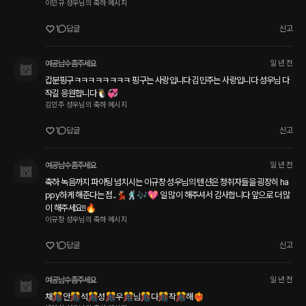
이민규 성우님의 축하 메시지
1
답글
신고
여공남수좀주세요
일 년 전
갑분핑구ㅋㅋㅋㅋㅋㅋㅋㅋ 핑구는 사랑입니다 김민주는 사랑입니다 성우님 다
작길 응원합니다🐧💞
김민주 성우님의 축하 메시지
1
답글
신고
여공남수좀주세요
일 년 전
축하 녹음까지 파이팅 넘치시는 이규창 성우님의 텐션은 청취자들을 굉장히 ha
ppy하게 해준다는 점..💃🏻🕺🏻🎶💖 일 많이 해주셔서 감사합니다 앞으로 더 많
이 해주세요!!🔥
이규창 성우님의 축하 메시지
1
답글
신고
여공남수좀주세요
일 년 전
채🎊안🎊석🎊성🎊우🎊님🎊다🎊작🎊해❤️‍🔥