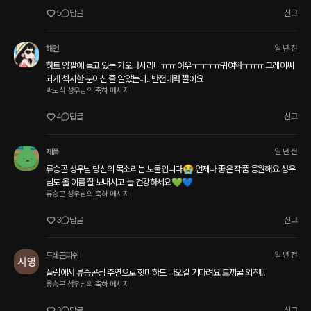
5
답글
신고
해언
일 년 전
하트 양팔에 들고 있는 가오나시라니ㅠㅠ 아우ㅜㅠㅠㅠ귀여워ㅠㅠㅠ 그레이씨 
되게 섹시한 분이신 줄 알았는데.. 반전매력 쩔어요
박노식 성우님의 축하 메시지
4
답글
신고
제품
일 년 전
류승곤 성우님 당신의 목소리는 보물입니다😭 언제나 좋은 작품 응원해요 성우
님도 올 여름 잘 보내시고 늘 건강하세요💚💙
류승곤 성우님의 축하 메시지
3
답글
신고
드레곤피쉬
일 년 전
플링에서 류승곤님 주연으로 핫미하드 나오길 기다려요 토끼굴 외전!!!
류승곤 성우님의 축하 메시지
3
답글
신고