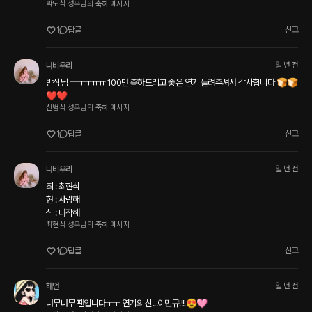
박노식 성우님의 축하 메시지
1
답글
신고
나비우리
일 년 전
밤식님 ㅠㅠㅠㅠㅠ 100만 축하드리고 좋은 연기 들려주셔서 감사합니다 🍞🍞
❤️❤️ 
신범식 성우님의 축하 메시지
1
답글
신고
나비우리
일 년 전
최 : 최현식

현 : 사랑해

식 : 다작해
최현식 성우님의 축하 메시지
1
답글
신고
해언
일 년 전
너무너무 팬입니다ㅜㅜ 연기의 신...이민규!!!!😍🩷