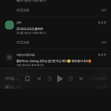
채안석 성우님의 축하 메시지
1
답글
신고
김뺙
일 년 전
김다오오오오오올!!!!!!!!!!
김다올 성우님의 축하 메시지
1
답글
신고
여공남수좀주세요
일 년 전
플링에 mc 2string 성우님 없으면 무슨 재미🥺 평생 봅시다!!!!!❤️‍🔥
이현 성우님의 축하 메시지
1
답글
신고
회차를 재
00:00
/
00:00
생해주세
해언
일 년 전
요.
아흑~ 이름만 들어도 심장이 떨리는 분들의 축하 인사라니... 부끄럽네요🩷👍🏻
😭 

잊지 않고 계시는 군여!!!