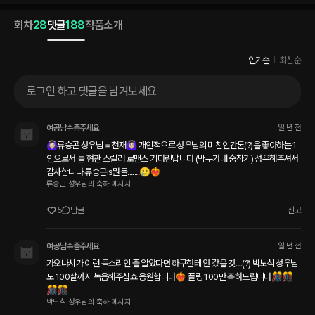
회차
28
댓글
188
작품소개
인기순
최신순
로그인 하고 댓글을 남겨보세요
여공남수좀주세요
일 년 전
🙆🏻‍♀️류승곤 성우님 = 천재🙆🏻‍♀️ 개인적으로 성우님의 미친인간톤(?)을 좋아하는 1
인으로서 늘 혐관 스릴러 로맨스 기다린답니다 (막무가내 숨참기) 성우해주셔서 
감사합니다 류승곤is뭔들.......🥲❤️‍🔥
류승곤 성우님의 축하 메시지
5
답글
신고
여공남수좀주세요
일 년 전
가오나시가 이런 목소리인 줄 알았다면 하쿠한테 안 갔을 것…(?) 박노식 성우님
도 100살까지 녹음해주십쇼 응원합니다❤️‍🔥 플링 100만 축하드립니다🎊🎊
🎊🎊
박노식 성우님의 축하 메시지