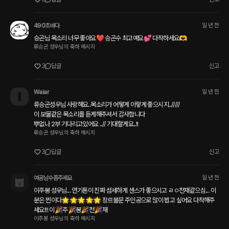
490초바다
일 년 전
승곤님 목소리 너무 좋아요❤️ 승곤수 최고예요💕 다작하세요🫶
류승곤 성우님의 축하 메시지
3
답글
신고
Waiar
일 년 전
류승곤성우님 사랑해요..목소리가 어떻게 이렇게 좋으시지../////

이 보물같은 목소리를 듣게해주셔서 감사합니다

뿌없나 2부 기다리고있어요 ..// 기대할게요..!!
류승곤 성우님의 축하 메시지
3
답글
신고
여공남수좀주세요
일 년 전
이주봉 성우님... 연기톤이 진짜 섬세하게 센스가 좋으시고 ㄹㅇ천재같으심... 이
분은 찐이다🌟🌟🌟🌟🌟 장르불문 주인공으로 많이 뵙고 싶어요 다작해주
세요!!! 이🎉주🎉봉🎉천🎉재
이주봉 성우님의 축하 메시지