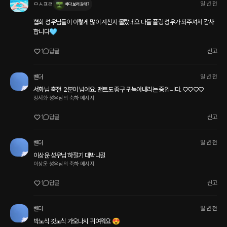
ㅁㅅㅍㄹ
일 년 전
바다 보러 갈래?
협회 성우님들이 이렇게 많이 계신지 몰랐네요 다들 플링 성우가 되주셔서 감사
합니다🩵
1
답글
신고
벤더
일 년 전
서화님 축전  2분이 넘어요. 맨트도 좋구 귀녹아내리는 중입니다. ♡♡♡♡
장서화 성우님의 축하 메시지
1
답글
신고
벤더
일 년 전
이상운 성우님 하절기 대박나길 
이상운 성우님의 축하 메시지
1
답글
신고
벤더
일 년 전
박노식 갓노식 가오나시 귀여워요 😍 