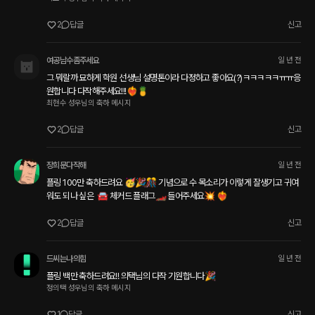
2
답글
신고
여공남수좀주세요
일 년 전
그 뭐랄까 묘하게 학원 선생님 설명톤이라 다정하고 좋아요(?)ㅋㅋㅋㅋㅋㅠㅠ응
원합니다 다작해주세요!!!❤️‍🔥🍍
최현수 성우님의 축하 메시지
2
답글
신고
장희문다작해
일 년 전
플링 100만 축하드려요 🥳🎉🎊 기념으로 수 목소리가 이렇게 잘생기고 귀여
워도 되나 싶은  🚘 체커드 플래그🏎 들어주세요💥 ❤️‍🔥
2
답글
신고
드씨는나의힘
일 년 전
플링 백만 축하드려요!! 의택님의 다작 기원합니다🎉
정의택 성우님의 축하 메시지
1
답글
신고