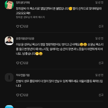
장희문다작해
일 년 전
장희문씨 이 목소리로 열일안하시면 불법입니다✊️ 빨리 신작으로 찾아와달라
고요오오옥!!!
장희문 성우님의 축하 메시지
1
답글
신고
운중의운은이상운
일 년 전
이상운 성우님 목소리 정말 청량하면서도 멋지고 근사해요😄😃 상운님 목소리
를 들으면 청년의 때 어느시절, 설레이는 순간의 장면과 느낌들이 아련하게 피어
나요. 넘 좋습니다😁😄
1
답글
신고
적우현물기원
일 년 전
신범식 성우 플링에서 더 많이 많이 만날수 있게 해주세요 아울러 플링 축하드립
니다
1
답글
신고