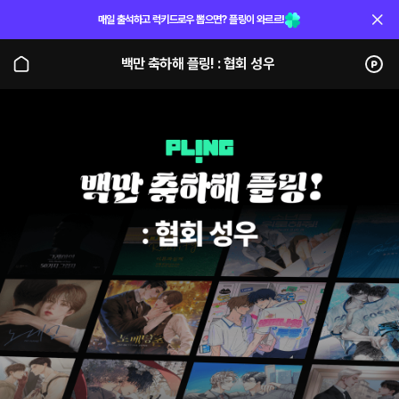
매일 출석하고 럭키드로우 뽑으면? 플링이 와르르!
백만 축하해 플링! : 협회 성우