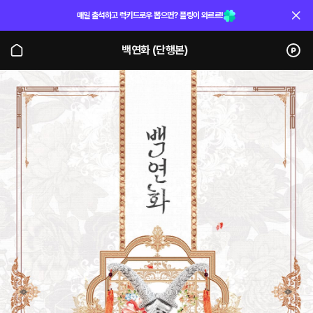
매일 출석하고 럭키드로우 뽑으면? 플링이 와르르!
백연화 (단행본)