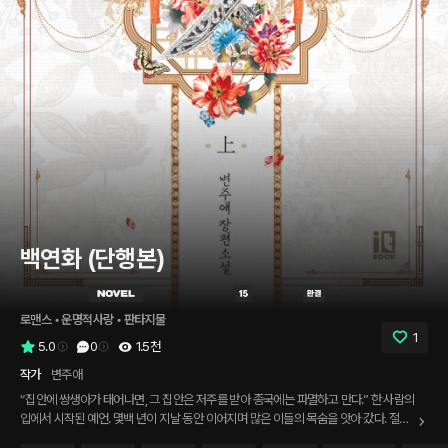
백연화 (단행본)
로맨스
 • 
운명적사랑
 • 
판타지물
1
5.0
0
1.5천
작가
변주애
“집안에 쌍생아가 태어나면, 그 집안은 저주를 받아 종국에는 파멸하고 만다.” 한 사람의
입에서 시작된 예언. 몇백 년이 지날 동안 이어지며 많은 이들의 목숨을 앗아 갔다. 절대
적인 그 예언이 왕실을 강타하고, 같은 태에서 두 개의 울음소리가 들리니, 버림받은 사