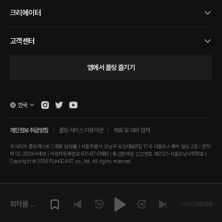
크리에이터
고객센터
앱에서 플링 즐기기
한국
개인정보 취급방침
플링 서비스 이용약관
제휴 및 대외 협력
주식회사 플링캐스트 | 대표 남성률 | 서울특별시 강남구 도산대로8길 17-6 더블유스퀘어 빌딩 2층 | 연락
처 02-2039-9409 | 사업자등록번호 631-87-01880 | 통신판매업 신고번호 제2021-서울강남-01810호 |
Copyright © 2026 PLINGCAST co., ltd. All rights reserved.
회차를 재
00:00
/
00:00
생해주세