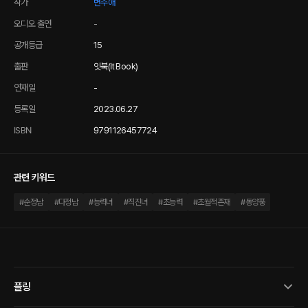
작가
변주애
오디오 출연
-
공개등급
15
출판
잇북(It Book)
연재일
-
등록일
2023.06.27
ISBN
9791126457724
관련 키워드
#
순정남
#
다정남
#
능력녀
#
직진녀
#
초능력
#
초월적존재
#
동양풍
플링