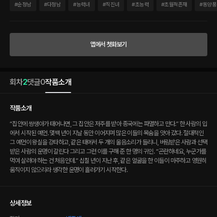
람과 선택받은 사람의 운명이 갈린다 그리고 그런 이를 구해 준 한 명의 귀인. “곤란하네
#
순정남
#
다정남
#
능력녀
#
직진녀
#
초능력
#
초월적존재
#
동양풍
요, 누군가를 먹여 살려야 하는 건 처음인데.” 십칠 년이 지난 후, 같은 얼굴을 한 이들이
마주하고 영원히 움직이지 않으리라 생각한 운명이 흘러가기 시작한다.
앱에서 첫화보기
회차
2
댓글
0
작품소개
작품소개
“집안에 쌍생아가 태어나면, 그 집안은 저주를 받아 종국에는 파멸하고 만다.” 한 사람의 입
에서 시작된 예언. 몇백 년이 지날 동안 이어지며 많은 이들의 목숨을 앗아 갔다. 절대적인
그 예언이 왕실을 강타하고, 같은 태에서 두 개의 울음소리가 들리니, 버림받은 사람과 선택
받은 사람의 운명이 갈린다 그리고 그런 이를 구해 준 한 명의 귀인. “곤란하네요, 누군가를
먹여 살려야 하는 건 처음인데.” 십칠 년이 지난 후, 같은 얼굴을 한 이들이 마주하고 영원히
움직이지 않으리라 생각한 운명이 흘러가기 시작한다.
상세정보