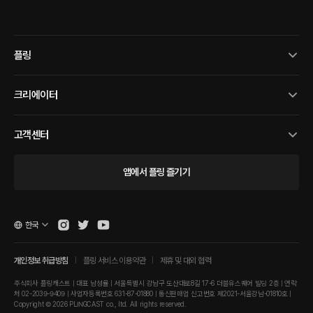
플링
크리에이터
고객센터
앱에서 플링 즐기기
한국
개인정보 취급방침
플링 서비스 이용약관
제휴 및 대외 협력
주식회사 플링캐스트 | 대표 남성률 | 서울특별시 강남구 도산대로8길 17-6 더블유스퀘어 빌딩 2층 | 연락
처 02-2039-9409 | 사업자등록번호 631-87-01880 | 통신판매업 신고번호 제2021-서울강남-01810호 |
Copyright © 2026 PLINGCAST co., ltd. All rights reserved.