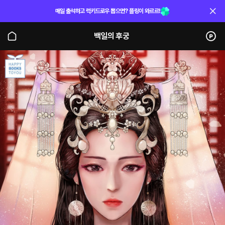
매일 출석하고 럭키드로우 뽑으면? 플링이 와르르!
백일의 후궁