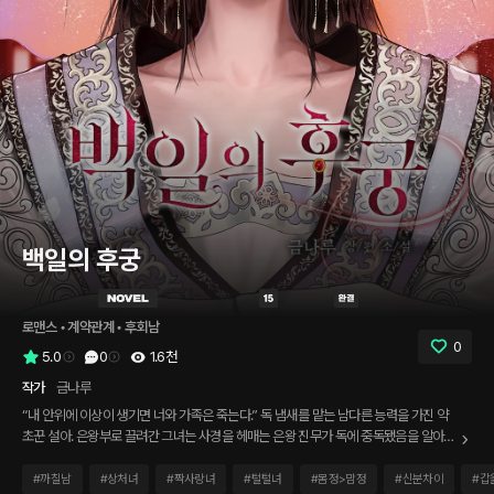
백일의 후궁
로맨스
 • 
계약관계
 • 
후회남
0
5.0
0
1.6천
작가
금나루
“내 안위에 이상이 생기면 너와 가족은 죽는다.” 독 냄새를 맡는 남다른 능력을 가진 약
초꾼 설아. 은왕부로 끌려간 그녀는 사경을 헤매는 은왕 진무가 독에 중독됐음을 알아내
임시 해독제로 그를 구해준다. 진무는 설아를 노비로 만들고 그녀의 가족을 볼모로 완전
한 해독제를 찾아내라고 겁박한다. 선황제의 적장자이자 현 황제의 이복형인 진무. 그는
#
까칠남
#
상처녀
#
짝사랑녀
#
털털녀
#
몸정>맘정
#
신분차이
#
갑