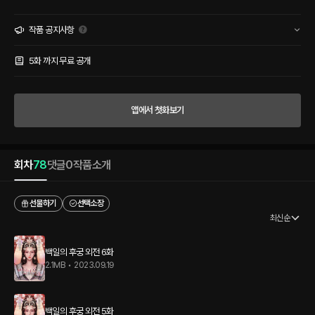
전쟁 영웅이지만 복수의 칼을 가는 냉혈한이다. 진무에게 설아는 쓰임이 다하면 흔적도
없이 처리해야 할 존재였다. 그런데, 연심 따위는 믿지 않던 진무의 가슴에 그녀가 물결
을 일으킨다. 스스로 철벽을 쌓은, 냉혈한 사내와 여린 듯 강한 여인의 지난한 사랑 이야
작품 공지사항
기. 그리고 처절한 복수.
5화 까지 무료 공개
앱에서 첫화보기
회차
78
댓글
0
작품소개
선물하기
선택소장
최신순
백일의 후궁 외전 6화
2.1MB
•
2023.09.19
백일의 후궁 외전 5화