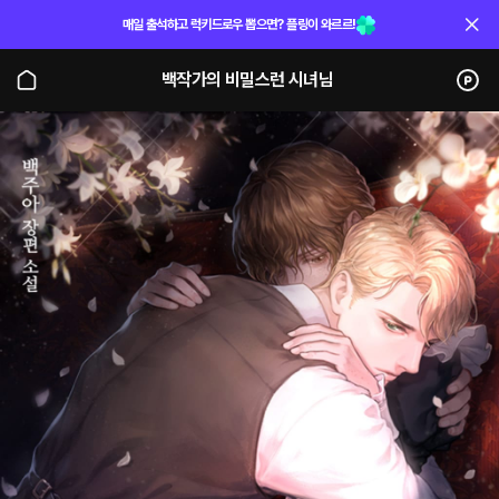
매일 출석하고 럭키드로우 뽑으면? 플링이 와르르!
백작가의 비밀스런 시녀님