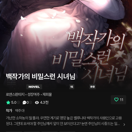
백작가의 비밀스런 시녀님
로맨스판타지
 • 
성장여주
 • 
재회물
11
5.0
0
4.3천
작가
백주아
가난한 소작농의 딸 폴라. 우연한 계기로 명망 높은 벨루니타 백작가의 사용인으로 고용
된다. 그런데 모셔야 할 주인님께서 앞이 안 보이신다고? 눈먼 주인님의 시중드는 일이
그렇게 어려울까 싶었는데 성격이 너무 지랄맞다는 게 문제다! * 총구가 이마에 닿았다.