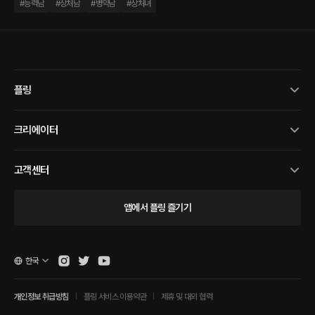
#
능력남
#
상처남
#
병약남
#
상처녀
플링
크리에이터
고객센터
앱에서 플링 즐기기
한국
개인정보 취급방침
플링 서비스 이용약관
제휴 및 대외 협력