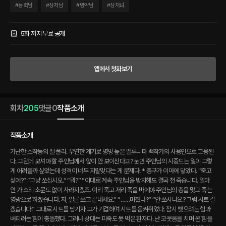
“죽고 싶어?” “그냥 쏘십시오.” “뭐?” “이대로 계속 주인님을 방치해도 결국 전 죽습니
#
능력남
#
상처남
#
병약남
#
상처녀
다. 얼마 안 가 소리 소문도 없이 사라지겠죠. 이리 죽고 저리 죽을 바에야 주인님의 총을
맞고 죽는 영광으로 하겠습니다. 자, 얼른 쏘고 끝내세요.” “……미쳤나?” “안 쏘시나요?
그럼 시트 갈겠습니다.” 그대로 시트를 당기자 그가 기겁하며 시트를 움켜쥐었다. 잠시
5화 까지 무료 공개
뺏으려는 힘과 버티려는 힘이 충돌했다. 그러나 상대는 피죽도 못 먹은 환자다. 난 코웃
음을 치며 온 힘을 다해 시트를 끌어당겼다. “진짜 미쳤군!” 시트를 뺏기고 소리치는 빈
센트를 뒤로한 채 새 시트를 가져왔다. “당장 나가!” “네, 할 일을 끝내면 나가겠습니다.
앱에서 첫화보기
제가 빨리 끝내고 나갈 수 있게 좀 일어나 주시겠어요?” 시력을 잃고 성질 더러워진 주인
님과 산전수전 다 겪은 시녀님의 이야기
회차
205
댓글
0
작품소개
작품소개
가난한 소작농의 딸 폴라. 우연한 계기로 명망 높은 벨루니타 백작가의 사용인으로 고용된
다. 그런데 모셔야 할 주인님께서 앞이 안 보이신다고? 눈먼 주인님의 시중드는 일이 그렇
게 어려울까 싶었는데 성격이 너무 지랄맞다는 게 문제다! * 총구가 이마에 닿았다. “죽고
싶어?” “그냥 쏘십시오.” “뭐?” “이대로 계속 주인님을 방치해도 결국 전 죽습니다. 얼마
안 가 소리 소문도 없이 사라지겠죠. 이리 죽고 저리 죽을 바에야 주인님의 총을 맞고 죽는
영광으로 하겠습니다. 자, 얼른 쏘고 끝내세요.” “……미쳤나?” “안 쏘시나요? 그럼 시트 갈
겠습니다.” 그대로 시트를 당기자 그가 기겁하며 시트를 움켜쥐었다. 잠시 뺏으려는 힘과
버티려는 힘이 충돌했다. 그러나 상대는 피죽도 못 먹은 환자다. 난 코웃음을 치며 온 힘을