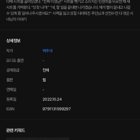
다해 시트를 끌어당겼다. “진짜 미쳤군!” 시트를 뺏기고 소리치는 빈센트를 뒤로한 채 새
시트를 가져왔다. “당장 나가!” “네, 할 일을 끝내면 나가겠습니다. 제가 빨리 끝내고 나갈
수 있게 좀 일어나 주시겠어요?” 시력을 잃고 성질 더러워진 주인님과 산전수전 다 겪은 시
녀님의 이야기
상세정보
작가
백주아
오디오 출연
-
공개등급
전체
출판
필
연재일
-
등록일
2022.10.24
ISBN
9791131599297
관련 키워드