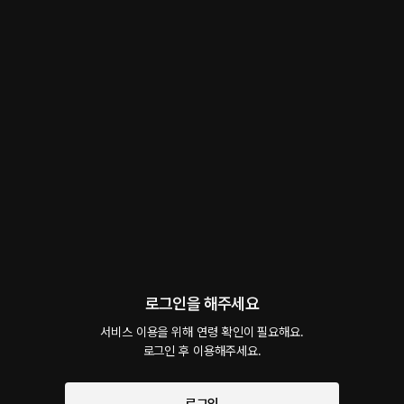
백합GL장편선 Vol_4.집사간택 메인커플
GL
 • 
드라마
 • 
동거
8
5.0
0
1.7천
그런 상상 해본 적 있어? 키우던 애완동물이 인간이 되는 상상... 보름달이 뜬 그날 밤..주
인과 똑같은 꿈을 꾸는 애완동물은 인간이 될 수 있대 차분지수와, 똥꼬발랄교은이의 이
야기
#
자취방
#
출장
#
통화
#
폰섹스
#
크리스마스
#
판타지
#
일상물
연하유
팔로우
팔로워 301명
로그인을 해주세요
서비스 이용을 위해 연령 확인이 필요해요.

로그인 후 이용해주세요.
예고편 듣기