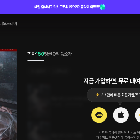
매일 출석하고 럭키드로우 뽑으면? 플링이 와르르!
디오드라마
회차
150
댓글
0
작품소개
선물하기
선택소장
지금 가입하면, 무료 대여
뱀을 삼킨 소년 150화 (완결)
0.5MB
•
2023.11.08
시작과 동시에 플링의
서비스 
뱀을 삼킨 소년 149화
개인정보 취급방침
에 동의하게 