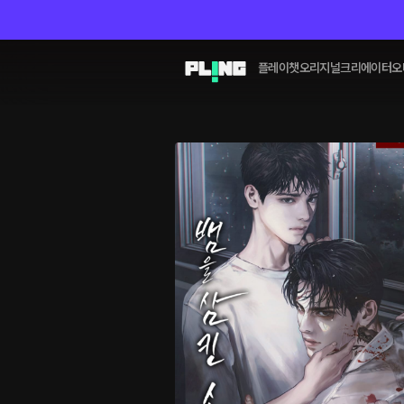
플레이챗
오리지널
크리에이터
오