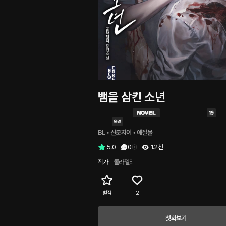
뱀을 삼킨 소년
BL
 • 
신분차이
 • 
애절물
5.0
0
1.2천
작가
콜라젤리
별점
2
첫화보기