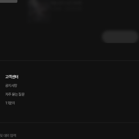
뱀을 삼킨 소년 145화
0.5MB
•
2023.11.08
더보기
고객센터
공지사항
자주 묻는 질문
1:1문의
및 대외 협력