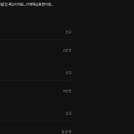
은 목소리에요...이게뭐슨표현이람...

신고
2년 전
신고
3년 전
신고
일 년 전