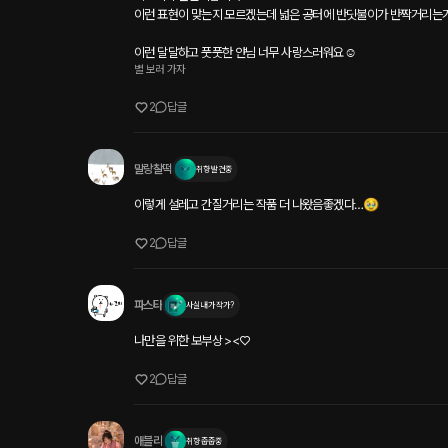
이런 표현이 맞는지 모르겠는데 넓은 공터에 반딧불이가 반짝거리는거같
이런 달달하고 풋풋한 얀님 너무 사랑스러워요☺️
별 보러 가자
2
답글
말랑찰떡
취향 발견중
이렇게 설레고 간질거리는 작품 더 나왔음좋겠다…🥹
2
답글
파스타
사실 내가 작가?
나만을 위한 보부상 ><♡
2
답글
애블리
취향 줍줍중