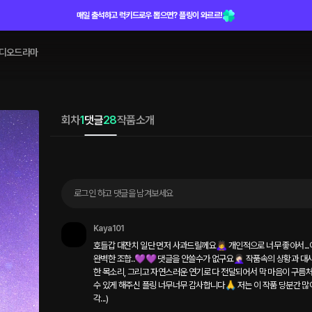
매일 출석하고 럭키드로우 뽑으면? 플링이 와르르!
디오드라마
회차
1
댓글
28
작품소개
로그인 하고 댓글을 남겨보세요
Kaya101
호들갑 대잔치 일단 먼저 사과드릴께요🙇‍♀️ 개인적으로 너무 좋아서.
완벽한 조합..💜💜 댓글을 안쓸수가 없구요🤦🏻‍♀️ 작품속의 상황과
한 목소리, 그리고 자연스러운 연기로 다 전달되어서 막 마음이 구름처
수 있게 해주신 플링 너무너무 감사합니다🙏 저는 이 작품 당분간 
각...)
