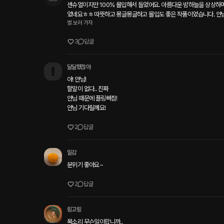
센슈얼이지만 100% 몰입해서 들었어요. 아름다운 밤하늘을 상상하며
었네요ㅎㅎ 따뜻하고 몽글몽글하고 몰입도 좋은 작품이었습니다. 얀님
별 보러 가자
3
답글
달달했잖아
아! 얀님!

할말이 없다.. 진짜

얀님 때문에 플링빠짐!

얀님 기다릴께요!
2
답글
밀감
분위기 좋아요~
2
답글
링고링
목소리 무슨일이랍니까.. 
