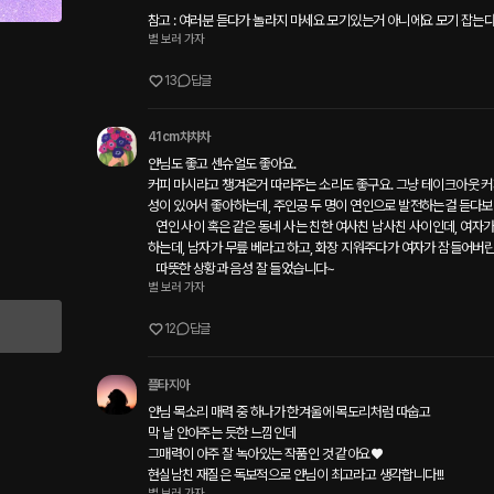
참고 : 여러분 듣다가 놀라지 마세요 모기있는거 아니에요 모기 잡는다구
별 보러 가자
13
답글
41cm차차차
얀님도 좋고 센슈얼도 좋아요.

커피 마시라고 챙겨온거 따라주는 소리도 좋구요. 그냥 테이크아웃 커
성이 있어서 좋아하는데, 주인공 두 명이 연인으로 발전하는걸 듣다보니
   연인 사이 혹은 같은 동네 사는 친한 여사친 남사친 사이인데, 여자가 퇴근 후 집에 왔는데, 피곤해서 화장 지우기 귀찮아 
하는데, 남자가 무릎 베라고 하고, 화장 지워주다가 여자가 잠들어버
   따뜻한 상황과 음성 잘 들었습니다~ 
별 보러 가자
12
답글
플타지아
얀님 목소리 매력 중 하나가 한겨울에 목도리처럼 따숩고

막 날 안아주는 듯한 느낌인데 

그매력이 아주 잘 녹아있는 작품인 것 같아요♥️

현실남친 재질은 독보적으로 얀님이 최고라고 생각합니다!!!
별 보러 가자