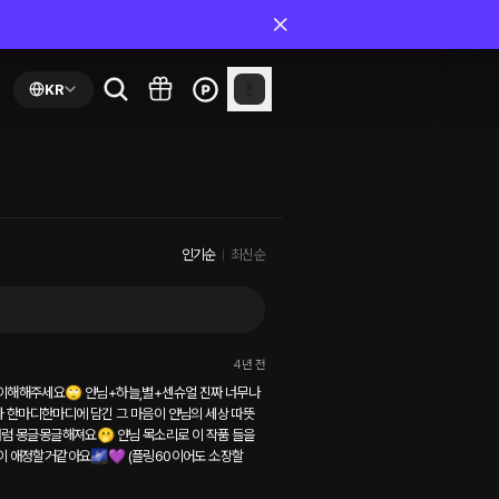
KR
인기순
최신순
4년 전
..이해해주세요🙄 얀님+하늘,별+센슈얼 진짜 너무나 
 대사 한마디한마디에 담긴 그 마음이 얀님의 세상 따뜻
럼 몽글몽글해져요🫢 얀님 목소리로 이 작품 들을 
많이 애정할거같아요🌌💜 (플링60이어도 소장할