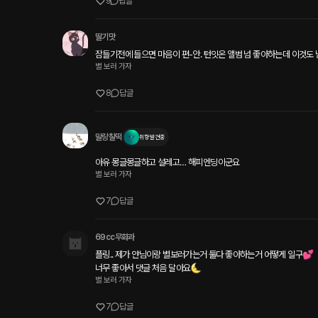
9
답글
딸기맛
잠들기전에 들으면 마음이 편-안. 턴잇온 앨범 넘 좋아하는데 이것도 넘
별 보러 가자
8
답글
말랑찰떡
취향 발견중
아유 몽글몽글하고 설레고… 해피엔딩이군요
별 보러 가자
7
답글
69cc무화과
플링.. 제가 얀님이랑 별보러가는거 둘다 좋아하는거 어떻게 일구💕

너무 좋아서 댓글 처음 달아요🌜
별 보러 가자
7
답글