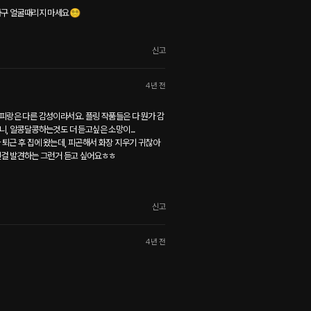
 얼굴때리지 마세요😵‍💫
신고
4년 전
피랑은 다른 감성이라서요. 플링 작품들은 다 뭔가 감
, 알콩달콩하는것도 더 듣고싶은 소망이...

린걸 발견하는 그런거 듣고 싶어요ㅎㅎ

신고
4년 전