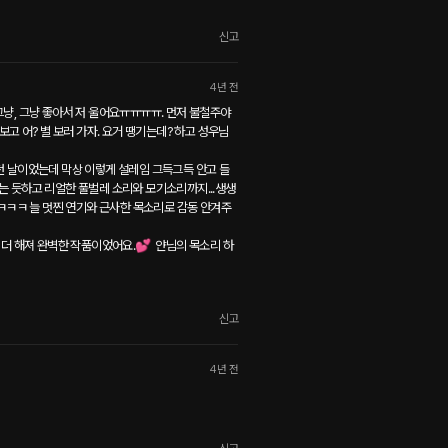
신고
4년 전
냥, 그냥 좋아서 저 울어요ㅠㅠㅠㅠ. 먼저 불철주야 
고 어? 별 보러 가자. 요거 땡기는데? 하고 성우님
 날이었는데 막상 이렇게 설레임 그득그득 안고 들
지는 듯하고 리얼한 풀벌레 소리와 모기소리까지...생생
ㅋㅋㅋ 늘 멋찐 연기와 근사한 목소리로 감동 안겨주
더 해져 완벽한 작품이었어요.💕  얀님의 목소리 하
신고
4년 전