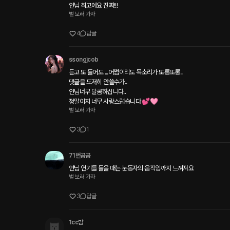
얀님 최고에요 진짜!!!
별 보러 가자
4
답글
ssongjcob
듣고 또 들어도 ...어쩜이리도 목소리가 또롱또롱..

댓글을 도저히 안쓸수가..

얀님너무 달콤하십니다..

정말이지 너무 사랑스럽습니다 💕🩷
별 보러 가자
3
1
71번곰곰
얀님 연기를 들을 때는 눈동자의 움직임까지 느껴져요
별 보러 가자
3
답글
1cc밤