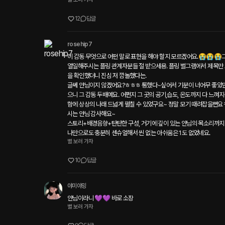
12
답글
rosehip7
이 감동 무엇으로 어떤 말로 표현을 해야 할지 모르겠어요.😭😭😭그
열일해주시는 플링 관계자분들 절 받으세용. 플링 별그램에서 제목만 보
을 확인했더니 진심 저 깜놀했다는.

글쎄 얀님이지 않겠어요?ㅎㅎㅎ 통했다~싶어서 기분이 너어무 좋았던
으니 그 감동 두배예요. 어쩐지 그 곳의 공기,습도, 온도까지 다 느껴
함에 상상의 나래 드넓게 펼칠 수 있었구요~ 정말 모기 때려잡을뻔요
시는 얀님 감사해요~

스토리+배경음향+탄탄한 구성, 거기에 깊이 있는 얀님의 목소리까지 
별 보러 가자
10
답글
야미야밍
얀님이라니 💜💜 바로 소장
별 보러 가자