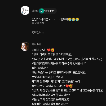
파스타
사실 내가 작가?
얀님 15세 작품ㅜㅜㅜㅜㅜ행복해😭😭😭
별 보러 가자
6
답글
메리 1세
아아아 얀님....❤️🥰

이분의 매력의 끝은 정말 어디일까요.

 얀님은 정말 매력이 엄청 나시고 모든 분야의 연기를 잘 하시지만,

 이렇게 다정한 남자는 진짜 참을 수가 없어요~!! ^^

 너무 좋아요^^

 얀님 목소리는  뭐라고 표현해야 될지 모르겠어요.

플링에서 독보적인 거 같아요.

제가 항상 플링의 제1 황자라고 말씀드리는데 .

정말 그 말이 맞아요 최고예요 !!❤️🥰

다른 남자 성우님들도 좋지만 얀님은 진짜 그냥 믿고듣는 분이에요.

 이렇게 다정하고 따뜻한 남자라면!!

 이런 남자가 정말 있기는 한가요??

작품 너무 좋아요 감동적이에요^^
