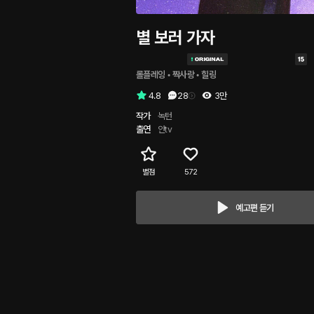
별 보러 가자
롤플레잉
 • 
짝사랑
 • 
힐링
4.8
28
3만
작가
녹턴
출연
얀tv
별점
572
예고편 듣기