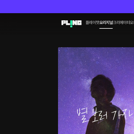
플레이챗
오리지널
크리에이터
오