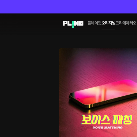
플레이챗
오리지널
크리에이터
오