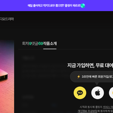
매일 출석하고 럭키드로우 뽑으면? 플링이 와르르!
디오드라마
회차
9
댓글
69
작품소개
작품소개
지금 가입하면, 무료 대여
유독 적적하고 외로운 밤. 퇴근 후 씻고 와 노곤한 몸을 이끌고 침대에 누워 나
들 중 마음에 드는 목소리를 찾아 들어간다. 그리고 단둘이 있는 곳에서 내 마음에
닌 나의 모든 것을 즐겁게 해주기 시작한다.
상세정보
작가
채린
시작과 동시에 플링의
서비스 
개인정보 취급방침
에 동의하게 