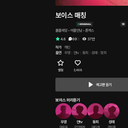
보이스 매칭
롤플레잉
 • 
어플만남
 • 
폰섹스
4.6
69
37만
작가
채린
출연
우영
얀tv
동희
성래
정희
별점
3,468
예고편 듣기
보이스 미리듣기
우영
얀tv
동희
성래
마음을

강인하게

여리게

권위를
