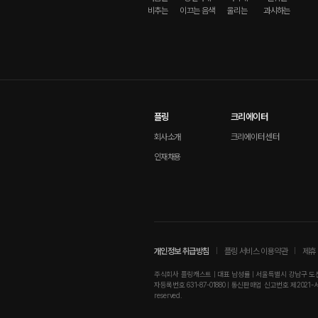
비추는
이끄는 음색
울리는
과시하는
플링
크리에이터
회사소개
크리에이터 센터
인재채용
개인정보 취급방침
플링 서비스 이용약관
제휴 
주식회사 플링캐스트 | 대표 남성률 | 서울특별시 강남구 도산대로
자등록번호 631-87-01880 | 통신판매업 신고번호 제2021-서울강남-01
reserved.