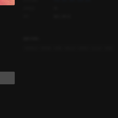
오디오 출연
우영
얀tv
동희
성래
정희
공개등급
19
제작
플링 스튜디오
관련 키워드
#
더티토크
#
현대물
#
어플
#
원나잇
#
씬중심
#
고수위
#
일탈