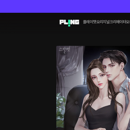
플레이챗
오리지널
크리에이터
오