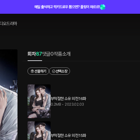
매일 출석하고 럭키드로우 뽑으면? 플링이 와르르!
디오드라마
회차
87
댓글
0
작품소개
선물하기
선택소장
부적절한 소유 외전 16화
0.2MB
•
2023.02.03
부적절한 소유 외전 15화