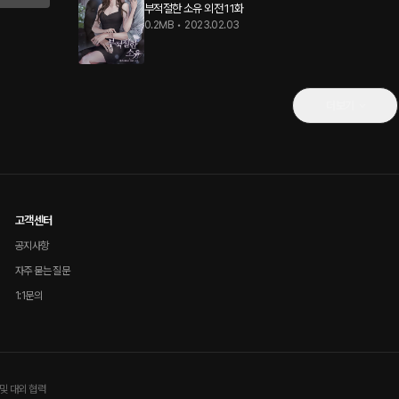
부적절한 소유 외전 11화
0.2MB
•
2023.02.03
더보기
고객센터
공지사항
자주 묻는 질문
1:1문의
및 대외 협력