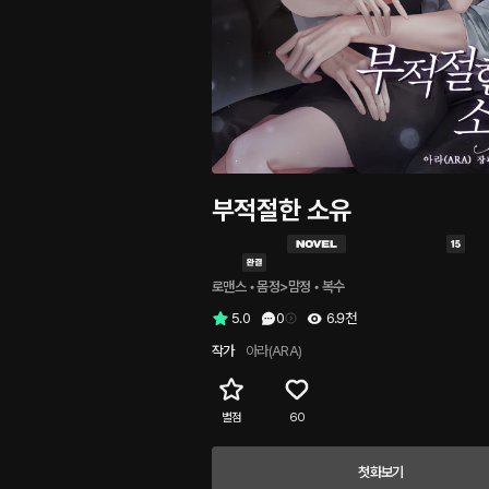
부적절한 소유
로맨스
 • 
몸정>맘정
 • 
복수
5.0
0
6.9천
작가
아라(ARA)
별점
60
첫화보기