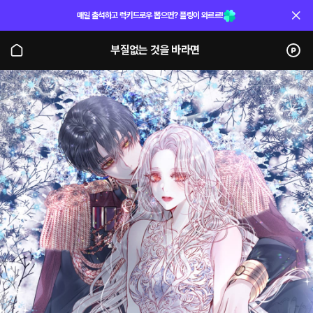
매일 출석하고 럭키드로우 뽑으면? 플링이 와르르!
부질없는 것을 바라면