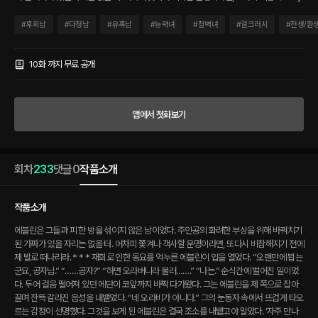
기 전에 제 발로 떠나리라. * * * 재회로 인한 동요를 억누른 에블린이 입을 열었다. “오
랜만에 뵙는군요, 공자님.” “……공자?” “하면 오라버니라 불러…….” “나는.” 순식간에
#
후회남
#
다정남
#
유혹남
#
능력녀
#
철벽녀
#
걸크러시
#
전생/환
벌어진 일이었다. 두어 걸음 떨어져 있던 에단이 코앞까지 바짝 다가왔다. 그는 에블린을
제 쪽으로 잡아끌며 잔뜩 갈라진 음성을 내뱉었다. “네 오라비가 아니다.” 그의 눈동자
속에서 뜨겁게 타오르는 감정이 선명했다. 그것을 보게 된 에블린은 결국 조소를 내뱉고
10화 까지 무료 공개
야 말았다. ‘자주 만나지 못한다 한들, 내가 너의 오라비라는 사실은 변하지 않고, 네가 나
의 누이라는 사실도 변하지 않으니까.’ 한때 다정한 음성으로 그리 말해주던 이였는데,
피가 섞이지 않았다는 걸 알게 되니 이렇게 달라지는구나.
앱에서 첫화보기
회차
233
댓글
0
작품소개
작품소개
에블린은 그들과 피 한 방울 섞이지 않은 남이었다. 주인공의 화려한 부상을 위해 바꿔치기
된 가짜가 있을 자리는 없을 터. 어차피 쫓겨나 객사할 운명이라면, 또다시 비참해지기 전에
제 발로 떠나리라. * * * 재회로 인한 동요를 억누른 에블린이 입을 열었다. “오랜만에 뵙는
군요, 공자님.” “……공자?” “하면 오라버니라 불러…….” “나는.” 순식간에 벌어진 일이었
다. 두어 걸음 떨어져 있던 에단이 코앞까지 바짝 다가왔다. 그는 에블린을 제 쪽으로 잡아
끌며 잔뜩 갈라진 음성을 내뱉었다. “네 오라비가 아니다.” 그의 눈동자 속에서 뜨겁게 타오
르는 감정이 선명했다. 그것을 보게 된 에블린은 결국 조소를 내뱉고야 말았다. ‘자주 만나