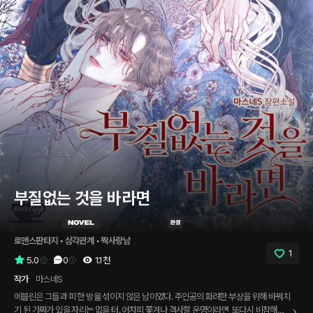
부질없는 것을 바라면
로맨스판타지
 • 
삼각관계
 • 
짝사랑남
1
5.0
0
1.1천
작가
마스네S
에블린은 그들과 피 한 방울 섞이지 않은 남이었다. 주인공의 화려한 부상을 위해 바꿔치
기 된 가짜가 있을 자리는 없을 터. 어차피 쫓겨나 객사할 운명이라면, 또다시 비참해지