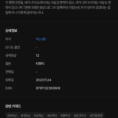
지 못한다 한들, 내가 너의 오라비라는 사실은 변하지 않고, 네가 나의 누이라는 사실도 변
하지 않으니까.’ 한때 다정한 음성으로 그리 말해주던 이였는데, 피가 섞이지 않았다는 걸
알게 되니 이렇게 달라지는구나.
상세정보
작가
마스네S
오디오 출연
-
공개등급
12
출판
티파티
연재일
-
등록일
2023.11.24
ISBN
9791132260608
관련 키워드
#
후회남
#
다정남
#
유혹남
#
능력녀
#
철벽녀
#
걸크러시
#
전생/환생