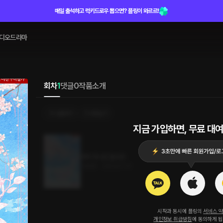
매일 출석하고 럭키드로우 뽑으면? 플링이 와르르!
디오드라마
회차
1
댓글
0
작품소개
선물하기
카트담기
지금 가입하면, 무료 대여
부탁 하나만 들어줘
1.8MB
•
2023.07.31
시작과 동시에 플링의
서비스 
개인정보 취급방침
에 동의하게 