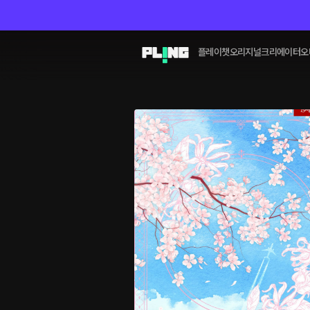
플레이챗
오리지널
크리에이터
오