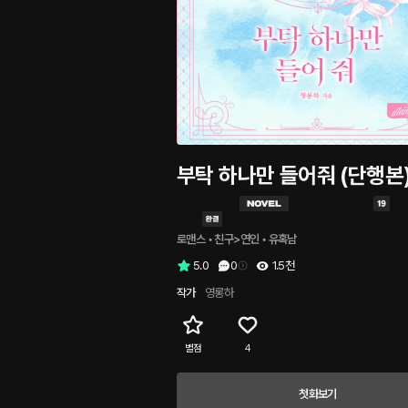
부탁 하나만 들어줘 (단행본
로맨스
 • 
친구>연인
 • 
유혹남
5.0
0
1.5천
작가
영롱하
별점
4
첫화보기