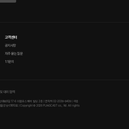
고객센터
공지사항
자주 묻는 질문
1:1문의
및 대외 협력
8길 17-6 더블유스퀘어 빌딩 2층 | 연락처 02-2039-9409 | 사업
810호 | Copyright © 2026 PLINGCAST co., ltd. All rights