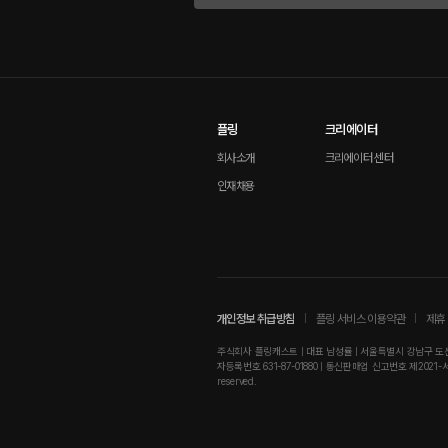
플링
크리에이터
회사소개
크리에이터 센터
인재채용
개인정보 취급방침
플링 서비스 이용약관
제휴 
주식회사 플링캐스트 | 대표 남성률 | 서울특별시 강남구 도산대로
자등록번호 631-87-01880 | 통신판매업 신고번호 제2021-서울강남-01
reserved.