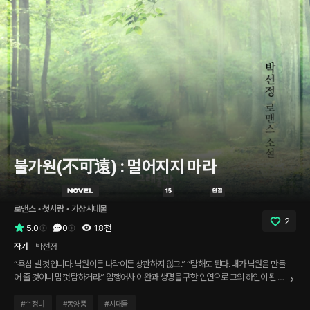
불가원(不可遠) : 멀어지지 마라
로맨스
 • 
첫사랑
 • 
가상시대물
2
5.0
0
1.8천
작가
박선정
“욕심 낼 것입니다. 낙원이든 나락이든 상관하지 않고.” “탐해도 된다. 내가 낙원을 만들
어 줄 것이니 맘껏 탐하거라.” 암행어사 이완과 생명을 구한 인연으로 그의 하인이 된 여
인, 령. 어떻게든 그의 곁에 머물고 싶은 령 앞에 놓인 현실은 가혹하기만 하다. 현실을 어
쩌지 못해 멀어지는 령에게 욕심내라 말하며 붙잡는 완. 그의 말에 힘을 내며 한 발 다가
#
순정녀
#
동양풍
#
시대물