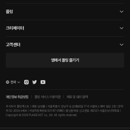
플링
크리에이터
고객센터
앱에서 플링 즐기기
한국
개인정보 취급방침
플링 서비스 이용약관
제휴 및 대외 협력
주식회사 플링캐스트 | 대표 남성률 | 서울특별시 강남구 도산대로8길 17-6 더블유스퀘어 빌딩 2층 | 연락
처 02-2039-9409 | 사업자등록번호 631-87-01880 | 통신판매업 신고번호 제2021-서울강남-01810호 |
Copyright © 2026 PLINGCAST co., ltd. All rights reserved.