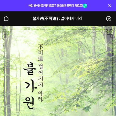
매일 출석하고 럭키드로우 뽑으면? 플링이 와르르!
불가원(不可遠) : 멀어지지 마라