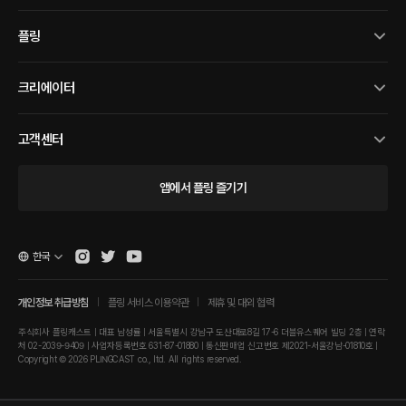
플링
크리에이터
고객센터
앱에서 플링 즐기기
한국
개인정보 취급방침
플링 서비스 이용약관
제휴 및 대외 협력
주식회사 플링캐스트 | 대표 남성률 | 서울특별시 강남구 도산대로8길 17-6 더블유스퀘어 빌딩 2층 | 연락
처 02-2039-9409 | 사업자등록번호 631-87-01880 | 통신판매업 신고번호 제2021-서울강남-01810호 |
Copyright © 2026 PLINGCAST co., ltd. All rights reserved.