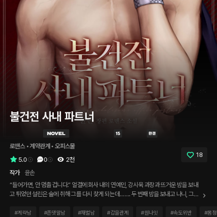
불건전 사내 파트너
로맨스
 • 
계약관계
 • 
오피스물
18
5.0
0
2천
작가
윤손
“들어가면, 안 멈출 겁니다.” 얼결에 회사 내의 연예인, 강시욱 과장과 뜨거운 밤을 보내
고 튀었던 설린은 술에 취해 그를 다시 찾게 되는데……. 두 번째 밤을 보내고 나니, 그의
반응이 조금 이상하다? “저는, 과장님이랑 파트너 관계로 지내는 게 좋을 것 같아요.”
“파트너 관계라면…….” “지금처럼 원할 때 만나고 대신 다른 건 서로 일절 간섭하지 않
#
계략남
#
존댓말남
#
재벌남
#
갑을관계
#
원나잇
#
속도위반
#
몸정