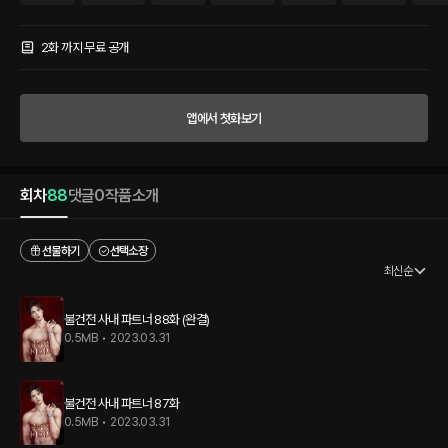
는 거, 저는 괜찮을 것 같은데요.” 분명 처음에는 그렇게 쿨한 관계로 시작했다. 그런데
이 남자는 왜 힘든 상황은 귀신처럼 알고서 사사건건 그녀를 도와주는 건지. “설린 씨.”
“네?” “나한테 집중해요. 지금 나 돌아버릴 것 같으니까.” 원나잇으로 시작된 아슬아슬
2화 까지 무료 공개
한 사내 파트너 관계는 과연 어떤 결말을 맞이할지. 과장님과 막내 사원의 아찔하고 야릇
한 격정 로맨스!
앱에서 첫화보기
회차
88
댓글
0
작품소개
선물하기
선택소장
최신순
불건전 사내 파트너 88화 (완결)
0.5MB
•
2023.03.31
불건전 사내 파트너 87화
0.5MB
•
2023.03.31