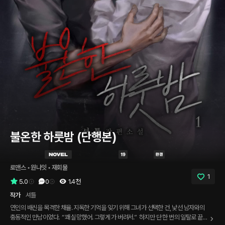
불온한 하룻밤 (단행본)
로맨스
 • 
원나잇
 • 
재회물
1
5.0
0
1.4천
작가
셔틀
연인의 배신을 목격한 채율. 지독한 기억을 잊기 위해 그녀가 선택한 건, 낯선 남자와의
충동적인 만남이었다. ​ “꽤 실망했어. 그렇게 가 버려서.” ​ 하지만 단 한 번의 일탈로 끝날