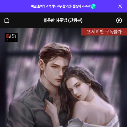
매일 출석하고 럭키드로우 뽑으면? 플링이 와르르!
불온한 하룻밤 (단행본)