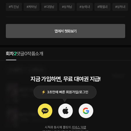
줄 알았던 채율의 앞에 그 남자, 이준이 다시 나타나는데……. ​ “혹시 돈 필요해?” “뭐?”
“그쪽한테 관심 없으니까 돌아가.” “왜 이렇게 날카롭게 변했지?” ​ 마치 자신을 잘 아는
#
직진남
#
계략남
#
다정남
#
상처남
#
능력녀
#
재벌녀
#
상처녀
듯한 이준의 말에 채율은 묘한 감각이 떠오른다. 어딘가 익숙하고도 먹먹한 느낌. ​ “……
무슨 말이야?” “내가 알던 네가 아닌 것 같아서.” ​ 마주한 이준의 눈에 짙은 소유욕과 아
릿한 무언가가 일렁였다. ​ “그래서 더 끌리지만.” ​ 마치, 불온했던 그날을 시작으로 다시
는 놓치지 않겠다는 듯이.
앱에서 첫화보기
회차
2
댓글
0
작품소개
선물하기
선택소장
최신순
지금 가입하면, 무료 대여권 지급!
불온한 하룻밤 2권 (완결)
1.3MB
•
2023.07.31
불온한 하룻밤 1권
1.3MB
•
2023.07.31
시작과 동시에 플링의
서비스 약관