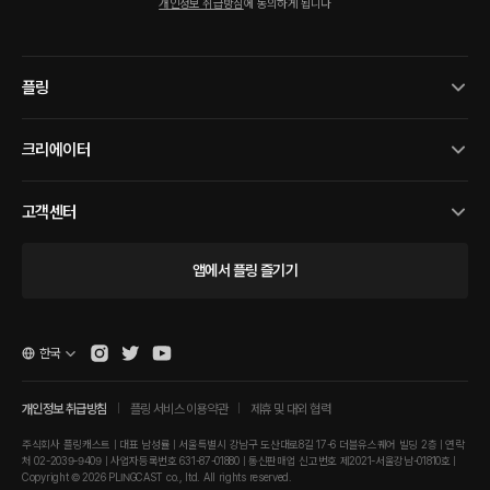
개인정보 취급방침
에 동의하게 됩니다
플링
크리에이터
고객센터
앱에서 플링 즐기기
한국
개인정보 취급방침
플링 서비스 이용약관
제휴 및 대외 협력
주식회사 플링캐스트 | 대표 남성률 | 서울특별시 강남구 도산대로8길 17-6 더블유스퀘어 빌딩 2층 | 연락
처 02-2039-9409 | 사업자등록번호 631-87-01880 | 통신판매업 신고번호 제2021-서울강남-01810호 |
Copyright © 2026 PLINGCAST co., ltd. All rights reserved.