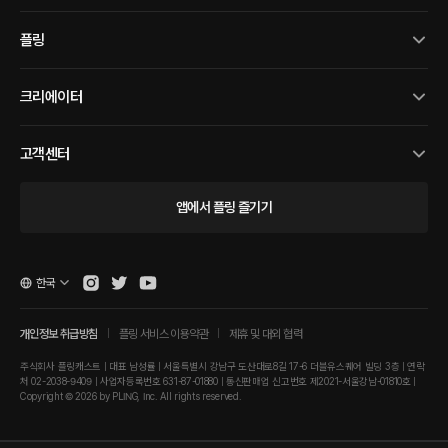
플링
크리에이터
고객센터
앱에서 플링 즐기기
한국
개인정보 취급방침
플링 서비스 이용약관
제휴 및 대외 협력
주식회사 플링캐스트 | 대표 남성률 | 서울특별시 강남구 도산대로8길 17-6 더블유스퀘어 빌딩 3층 | 연락
처 02-2038-9409 | 사업자등록번호 631-87-01880 | 통신판매업 신고번호 제2021-서울강남-01810호 |
Copyright © 2026 by PLING, Inc. All rights reserved.