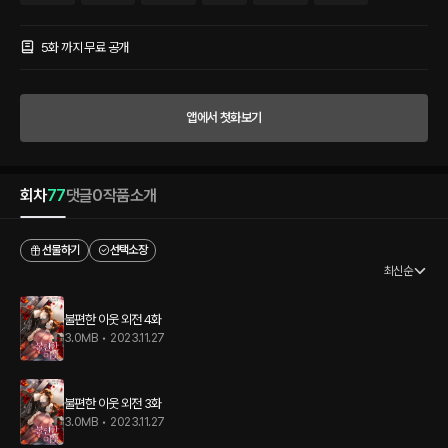
자의 달콤쌉쌀 힐링로맨스 , 진하디진한 첫사랑의 집으로 초대합니다.
5화 까지 무료 공개
앱에서 첫화보기
회차
77
댓글
0
작품소개
선물하기
선택소장
최신순
불편한 이웃 외전 4화
3.0MB
•
2023.11.27
불편한 이웃 외전 3화
3.0MB
•
2023.11.27