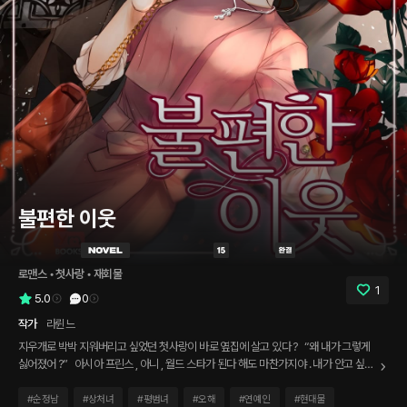
불편한 이웃
로맨스
 • 
첫사랑
 • 
재회물
1
5.0
0
작가
라륀느
지우개로 박박 지워버리고 싶었던 첫사랑이 바로 옆집에 살고 있다 ? “왜 내가 그렇게
싫어졌어 ?” 아시아 프린스 , 아니 , 월드 스타가 된다 해도 마찬가지야 . 내가 안고 싶은
여자 , 만지고 싶은 여자는 여전히 너 하나야 . “나는 선배가 지금 뭘 하는 건지 모르겠어
요 .” 홀로 아팠던 날들 , 당신은 어디에 있었죠 ? 달아나고 싶은 여자와 붙잡고 싶은 남
#
순정남
#
상처녀
#
평범녀
#
오해
#
연예인
#
현대물