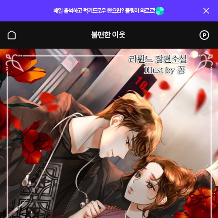
매일 출석하고 럭키드로우 뽑으면? 플링이 와르르!
불편한 이웃