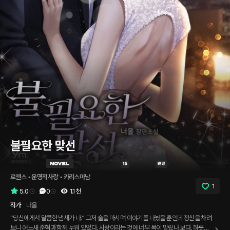
불필요한 맞선
로맨스
 • 
운명적사랑
 • 
카리스마남
1
5.0
0
1.1천
작가
너울
“당신에게서 달콤한 냄새가 나.” 그저 술을 마시며 이야기를 나눴을 뿐인데 정신을 차려
보니 어느새 준혁과 함께 누워 있었다. 사랑이라는 것에 너무 목이 말랐나 보다. 하룻밤