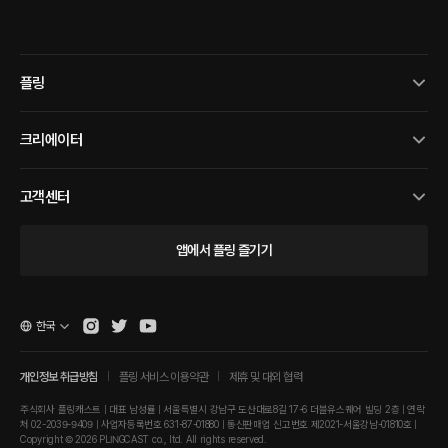
플링
크리에이터
고객센터
앱에서 플링 즐기기
한국
개인정보 취급방침
플링 서비스 이용약관
제휴 및 대외 협력
주식회사 플링캐스트 | 대표 남성률 | 서울특별시 강남구 도산대로8길 17-6 더블유스퀘어 빌딩 2층 | 연락
처 02-2039-9409 | 사업자등록번호 631-87-01880 | 통신판매업 신고번호 제2021-서울강남-01810호 |
Copyright © 2026 PLINGCAST co., ltd. All rights reserved.