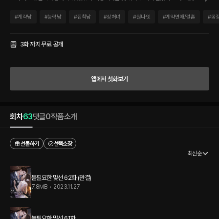
을 위해 친절하게 구는 남자에게 심장이 뛰다니. “처음 봤을 때부터 느꼈지만 당신은 내
이성을 마비시켜.” 누구든 좋으니, 결혼 상대가 필요한 서현에게 준혁은 가장 듣고 싶었
#
계략남
#
능력남
#
집착남
#
상처녀
#
원나잇
#
계약연애/결혼
#
몸
던 말을 들려주지만. “그럼 그 결혼, 나랑 할래요?” 함께 보낸 시간 동안 너무나 좋은 사
람이었기에 그저 뜨거웠던 하루짜리 일탈로 잊으려 했는데. “차서현 씨. 그날 밤을 실수
라고 여긴다면 다시 시작하죠.” “그게 무슨.” “난 같은 실수를 절대 반복하지 않을 테니
3화 까지 무료 공개
까.” 다시 만난 그는 파도처럼 밀려와 서현을 붙들었다. 아주 좋은 먹잇감을 찾았다는, 짐
승 같은 눈빛이었다.
앱에서 첫화보기
회차
63
댓글
0
작품소개
선물하기
선택소장
최신순
불필요한 맞선 62화 (완결)
7.8MB
•
2023.11.27
불필요한 맞선 61화