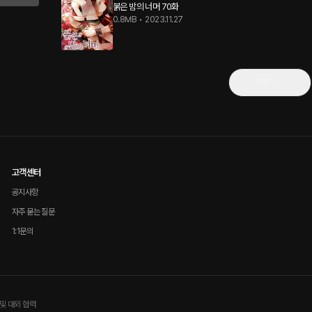
붉은 밤의 너머 70화
0.8MB
•
2023.11.27
더보기
고객센터
공지사항
자주 묻는 질문
1:1문의
및 대외 협력