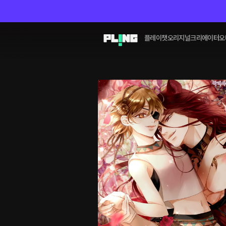
플레이챗
오리지널
크리에이터
오