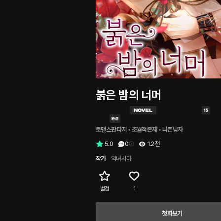
붉은 밤의 너머
로맨스판타지
 • 
초월적존재
 • 
나쁜남자
5.0
0
1.2천
작가
악녀사마
별점
1
첫화보기