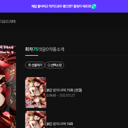
매일 출석하고 럭키드로우 뽑으면? 플링이 와르르!
디오드라마
회차
75
댓글
0
작품소개
선물하기
선택소장
붉은 밤의 너머 75화 (완결)
0.8MB
•
2023.11.27
붉은 밤의 너머 74화