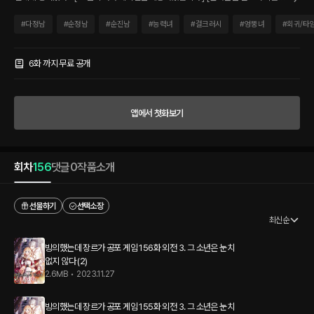
저주를 받은 상태입니다.] [마녀 본인이나 가족들이 사망할 시 체크포인트로 회귀합니
다.] 게임을 플레이했던 기억을 더듬어 저주를 풀어나가려던 레이첼은 원작에서 레이첼
#
다정남
#
순정남
#
순진남
#
능력녀
#
걸크러시
#
엉뚱녀
#
회귀/타
을 구하며 죽었던 조연, 에녹을 만나게 되는데. “제가 아는 레이첼은 노력가고, 아주 매력
적이에요.” “그, 그래?” “당신은 모르겠지만 당신의 푸른 눈이 지혜로 반짝일 때면 너무
아름다워요.” 친구이자 동료인 줄만 알았던 에녹과의 아슬아슬한 분위기 속에, 레이첼에
6화 까지 무료 공개
게 남은 시간은 오로지 3년! [3년 후 저주가 소멸됩니다. 무사히 살아남으시길 바랍니
다.] 레이첼은 과연 자신에게 걸린 저주를 풀고, 그 뒤에 숨겨진 비밀을 풀어낼 수 있을
까? 공포 게임 속에서 생존을 추구하는 레이첼의 위험천만하고도 오싹한 모험기! <빙의
앱에서 첫화보기
했는데 장르가 공포 게임>
회차
156
댓글
0
작품소개
선물하기
선택소장
최신순
빙의했는데 장르가 공포 게임 156화 외전 3. 그 소년은 눈치
없지 않다 (2)
2.6MB
•
2023.11.27
빙의했는데 장르가 공포 게임 155화 외전 3. 그 소년은 눈치