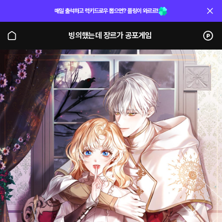
매일 출석하고 럭키드로우 뽑으면? 플링이 와르르!
빙의했는데 장르가 공포게임