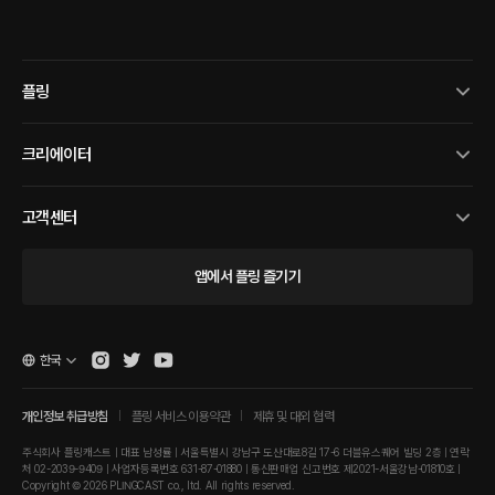
플링
크리에이터
고객센터
앱에서 플링 즐기기
한국
개인정보 취급방침
플링 서비스 이용약관
제휴 및 대외 협력
주식회사 플링캐스트 | 대표 남성률 | 서울특별시 강남구 도산대로8길 17-6 더블유스퀘어 빌딩 2층 | 연락
처 02-2039-9409 | 사업자등록번호 631-87-01880 | 통신판매업 신고번호 제2021-서울강남-01810호 |
Copyright © 2026 PLINGCAST co., ltd. All rights reserved.