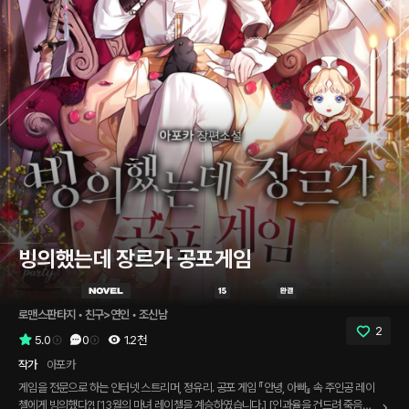
빙의했는데 장르가 공포게임
로맨스판타지
 • 
친구>연인
 • 
조신남
2
5.0
0
1.2천
작가
아포카
게임을 전문으로 하는 인터넷 스트리머, 정유리. 공포 게임 『안녕, 아빠』 속 주인공 레이
첼에게 빙의했다?! [13월의 마녀 레이첼을 계승하였습니다.] [인과율을 건드려 죽음의