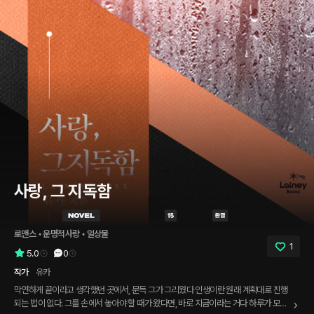
사랑, 그 지독함
로맨스
 • 
운명적사랑
 • 
일상물
1
5.0
0
작가
유카
막연하게 끝이라고 생각했던 곳에서, 문득 그가 그리웠다 인생이란 원래 계획대로 진행
되는 법이 없다. 그를 손에서 놓아야 할 때가 왔다면, 바로 지금이라는 거다 하루가 모자