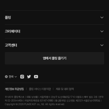
플링
크리에이터
고객센터
앱에서 플링 즐기기
한국
개인정보 취급방침
플링 서비스 이용약관
제휴 및 대외 협력
주식회사 플링캐스트 | 대표 남성률 | 서울특별시 강남구 도산대로8길 17-6 더블유스퀘어 빌딩 2층 | 연락
처 02-2039-9409 | 사업자등록번호 631-87-01880 | 통신판매업 신고번호 제2021-서울강남-01810호 |
Copyright © 2026 PLINGCAST co., ltd. All rights reserved.