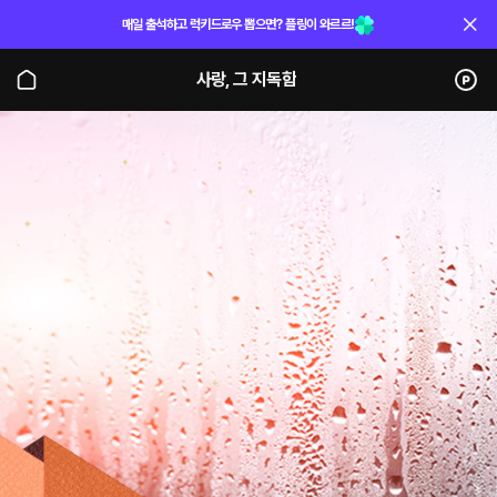
매일 출석하고 럭키드로우 뽑으면? 플링이 와르르!
사랑, 그 지독함