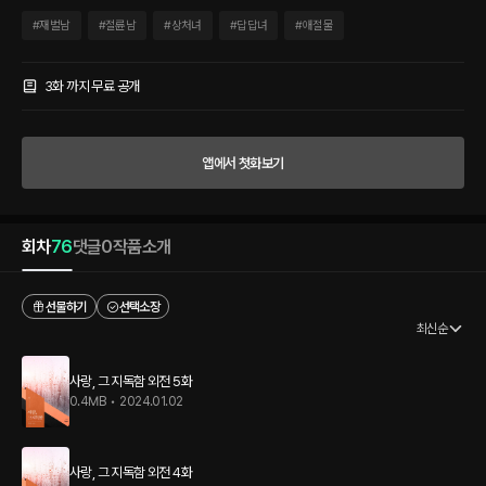
를 정도로 그 순간을 상상해왔다. 그가 어떤 사람인지가 중요한게 아니었다 잘 알지도 못
하는 그를 내가 얼마만큼이나 좋아하고 있는지가 중요했다.
#
재벌남
#
절륜남
#
상처녀
#
답답녀
#
애절물
3화 까지 무료 공개
앱에서 첫화보기
회차
76
댓글
0
작품소개
선물하기
선택소장
최신순
사랑, 그 지독함 외전 5화
0.4MB
•
2024.01.02
사랑, 그 지독함 외전 4화