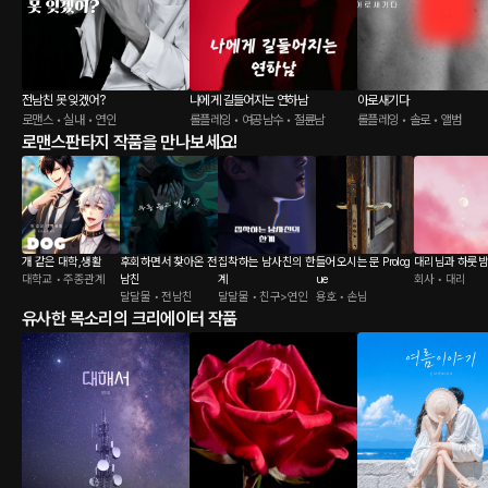
전남친 못 잊겠어?
나에게 길들어지는 연하남
아로새기다
로맨스 • 실내 • 연인
롤플레잉 • 여공남수 • 절륜남
롤플레잉 • 솔로 • 앨범
로맨스판타지 작품을 만나보세요!
개 같은 대학,생활
후회하면서 찾아온 전
집착하는 남사친의 한
들어오시는 문 Prolog
대리님과 하룻밤
대학교 • 주종관계
남친
계
ue
회사 • 대리
달달물 • 전남친
달달물 • 친구>연인
용호 • 손님
유사한 목소리의 크리에이터 작품