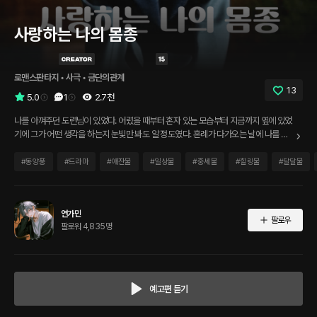
사랑하는 나의 몸종
로맨스판타지
 • 
사극
 • 
금단의관계
13
5.0
1
2.7천
나를 아껴주던 도련님이 있었다. 어렸을 때부터 혼자 있는 모습부터 지금까지 옆에 있었
기에 그가 어떤 생각을 하는지 눈빛만 봐도 알 정도였다. 혼례가 다가오는 날에 나를 따
로 불러 얘기를 하고 남들 몰래 같이 있기도 했다. 그런 그를 다시 볼 수 있을까..
#
동양풍
#
드라마
#
애잔물
#
일상물
#
중세물
#
힐링물
#
달달물
연가민
팔로우
팔로워 4,835명
예고편 듣기