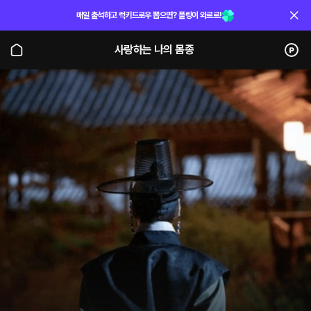
매일 출석하고 럭키드로우 뽑으면? 플링이 와르르!
사랑하는 나의 몸종