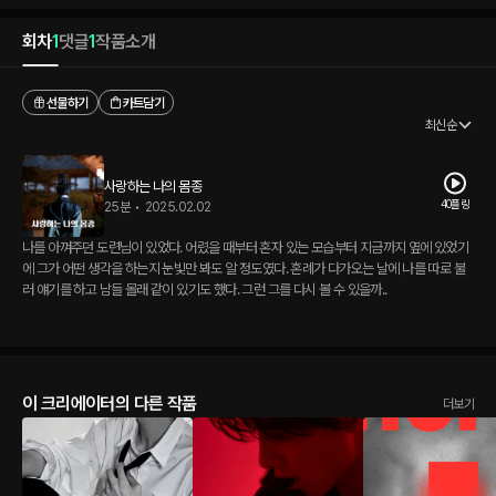
회차
1
댓글
1
작품소개
선물하기
카트담기
최신순
사랑하는 나의 몸종
40플링
25분
•
2025.02.02
나를 아껴주던 도련님이 있었다. 어렸을 때부터 혼자 있는 모습부터 지금까지 옆에 있었기
에 그가 어떤 생각을 하는지 눈빛만 봐도 알 정도였다. 혼례가 다가오는 날에 나를 따로 불
러 얘기를 하고 남들 몰래 같이 있기도 했다. 그런 그를 다시 볼 수 있을까..
이 크리에이터의 다른 작품
더보기