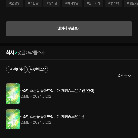
다. 혼자인 게 익숙한 삶. 다른 사람들의 같잖은 위로 따위 그녀에게 필요하지 않았다. 그
#
순정남
#
조신남
#
상처남
#
짝사랑남
#
걸크러시
#
능력너
#
경찰/
런데. “그랬어. 바보같이 지금 알았네. 나 후배가 정말 좋은 거였어.” 10년을 넘게 까마득
히 잊고 있던 존재가 불현 듯 그녀의 삶에 나타났다. 헝클어진 그녀의 마음, 그 엉망진창
잔재로 가득한 폐허 같은 그곳에 그가 성큼성큼 걸어들어 온다.
앱에서 첫화보기
회차
2
댓글
0
작품소개
선물하기
선택소장
최신순
사소한 소원을 들어드립니다 (개정증보판) 2권 (완결)
1.5MB
•
2024.01.02
사소한 소원을 들어드립니다 (개정증보판) 1권
1.5MB
•
2024.01.02