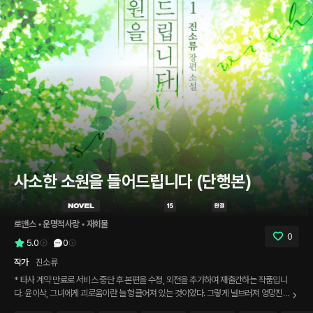
사소한 소원을 들어드립니다 (단행본)
로맨스
 • 
운명적사랑
 • 
재회물
0
5.0
0
작가
진소류
* 타사 계약 만료로 서비스 중단 후 본편을 수정, 외전을 추가하여 재출간하는 작품입니
다. 윤이삭, 그녀에게 괴로움이란 늘 헝클어져 있는 것이었다. 그렇게 널브러져 엉망진창
이 된 아픔을, 마음을 짓누르는 것들을, 한 번도 타인에게 솔직하게 드러내 본 적이 없었