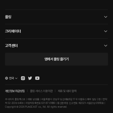
플링
크리에이터
고객센터
앱에서 플링 즐기기
한국
개인정보 취급방침
플링 서비스 이용약관
제휴 및 대외 협력
주식회사 플링캐스트 | 대표 남성률 | 서울특별시 강남구 도산대로8길 17-6 더블유스퀘어 빌딩 2층 | 연락
처 02-2039-9409 | 사업자등록번호 631-87-01880 | 통신판매업 신고번호 제2021-서울강남-01810호 |
Copyright © 2026 PLINGCAST co., ltd. All rights reserved.