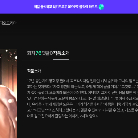
매일 출석하고 럭키드로우 뽑으면? 플링이 와르르!
디오드라마
회차
76
댓글
0
작품소개
작품소개
17년 동안 차기영 회장 편에서 꼭두각시처럼 일하던 비서 송유하. 그녀의 임무
고하는 것이었다. “차 회장한테 하는 보고, 어떻게 해야 끝낼 거야.” “그것도….
게 잡아 올렸다. 오늘따라 도운이 이상했다. 이제까지 그가 이런 반응을 보인 적은
있나?” 유하는 뒤늦게 도운이 평소와 다르다는 걸 깨달았다. “…떨어져 주십시
나, 유하를 가볍게 제압한 도운은 그녀의 허리를 휘어감아 몸을 더욱 가깝게 붙
고.” “대표님.” “키스하려고 했다는 거. 말할 수 있어?” 거부할 수 없고, 거스를
더욱 깊고 집요하게 갈망하는 이야기, <사적 영역>