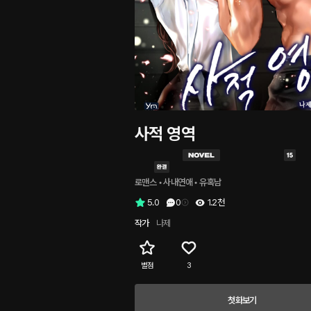
사적 영역
로맨스
 • 
사내연애
 • 
유혹남
5.0
0
1.2천
작가
나제
별점
3
첫화보기