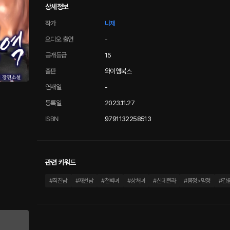
상세정보
작가
나제
오디오 출연
-
공개등급
15
출판
와이엠북스
연재일
-
등록일
2023.11.27
ISBN
9791132258513
관련 키워드
#
직진남
#
재벌남
#
철벽녀
#
상처녀
#
신데렐라
#
몸정>맘정
#
갑