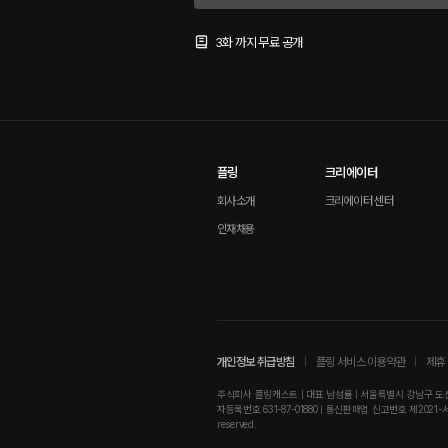
3화 까지 무료 공개
플링
크리에이터
회사소개
크리에이터 센터
인재채용
개인정보 취급방침
플링 서비스 이용약관
제휴 
주식회사 플링캐스트 | 대표 남성률 | 서울특별시 강남구 도산대로
자등록번호 631-87-01880 | 통신판매업 신고번호 제2021-서울강남-01
reserved.