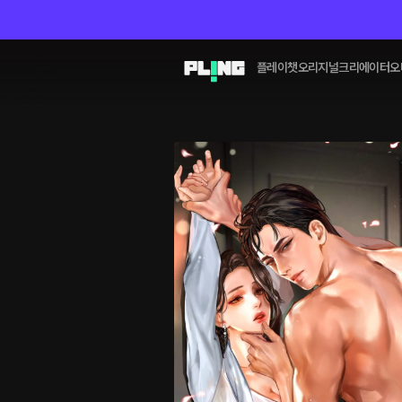
플레이챗
오리지널
크리에이터
오