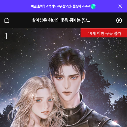
매일 출석하고 럭키드로우 뽑으면? 플링이 와르르!
살아남은 왕녀의 웃음 뒤에는 (단행본)