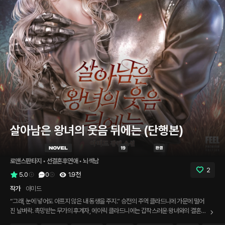
살아남은 왕녀의 웃음 뒤에는 (단행본)
로맨스판타지
 • 
선결혼후연애
 • 
뇌섹남
2
5.0
0
1.9천
작가
아미드
“그래, 눈에 넣어도 아프지 않은 내 동생을 주지.” 승전의 주역 클라드니에 가문에 떨어
진 날벼락. 촉망받는 무가의 후계자, 에이릭 클라드니에는 갑작스러운 왕녀와의 결혼을
명받는다. 졸지에 왕의 첩자가 될지 가문의 약점이 될지 모를 여자를 맞이하게 된 클라드