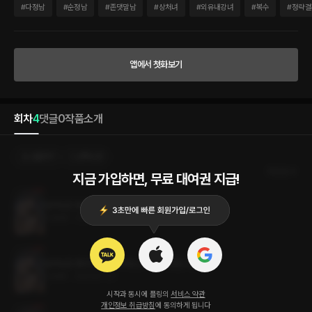
니에. 그러나 모습을 드러낸 왕녀는 어린아이만도 못한 행동으로 모두를 충격에 빠트리
#
다정남
#
순정남
#
존댓말남
#
상처녀
#
외유내강녀
#
복수
#
정략결
게 만드는 백치 왕녀였다. 그런데, 그가 한 적 없는 행위를 천연덕스럽게 지어내어 흉내
내는 저 여자는 누구란 말인가.
앱에서 첫화보기
회차
4
댓글
0
작품소개
선물하기
선택소장
최신순
지금 가입하면, 무료 대여권 지급!
살아남은 왕녀의 웃음 뒤에는 (19금 개정판) 4권 (완결)
0.9MB
•
2023.07.21
살아남은 왕녀의 웃음 뒤에는 (19금 개정판) 3권
1.0MB
•
2023.07.21
시작과 동시에 플링의
서비스 약관
개인정보 취급방침
에 동의하게 됩니다