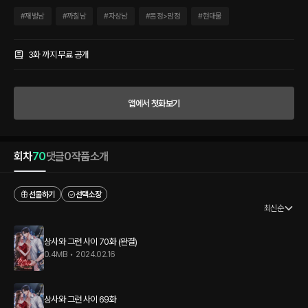
있냐고. 10년 전부터 홀로 품어온 마음. 어머니가 그의 집에 들어가서 일을 할 때부터 지
켰던 마음은. 그의 한 마디 한 마디에 바스라졌다. 그가 지나가기만 해도 숨이 막혔다. 상
#
재벌남
#
까칠남
#
자상남
#
몸정>맘정
#
현대물
사로 다시 만났을 때도, 처음 키스를 했을 때도. 그리고 처음으로 몸을 섞었을 때도. 그가
소중하지 않은 순간은 단 한 순간도 없었다. 하지만 그러기에 나는 당신을 붙잡을 수 없
다. 결국 당신은 내 마음을 찢을 테니까. 나는 짓밟혀서 숨도 못 쉴 때 당신은 나 따위는
3화 까지 무료 공개
돌아보지도 않고 가 버릴 테니까. “네, 그래요.” 나는 돌아섰다. 더는 그를 보아서는 안 된
다고 생각했다. 그런 관계로라도 곁에 남는 것은 비참했다. 하지만 그를 계속 보고 있다
가는 나는 비참한 것을 선택할 것이다. 그가 내 왼쪽 어깨를 잡는 것이 느껴졌다. 그의 숨
앱에서 첫화보기
소리가 바로 귀 옆에서 들렸다. 나도 모르게 숨이 오르락내리락하는 찰나. “그럼, 오늘 야
근 좀 하지.” 그의 눅눅한 음성이 내 귓전을 때렸다.
회차
70
댓글
0
작품소개
선물하기
선택소장
최신순
상사와 그런 사이 70화 (완결)
0.4MB
•
2024.02.16
상사와 그런 사이 69화