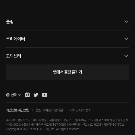
플링
크리에이터
고객센터
앱에서 플링 즐기기
한국
개인정보 취급방침
플링 서비스 이용약관
제휴 및 대외 협력
주식회사 플링캐스트 | 대표 남성률 | 서울특별시 강남구 도산대로8길 17-6 더블유스퀘어 빌딩 2층 | 연락
처 02-2039-9409 | 사업자등록번호 631-87-01880 | 통신판매업 신고번호 제2021-서울강남-01810호 |
Copyright © 2026 PLINGCAST co., ltd. All rights reserved.