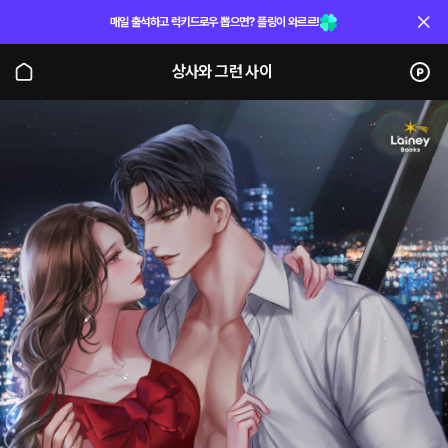
매일 출석하고 럭키드로우 뽑으면? 플링이 와르르!
상사와 그런 사이