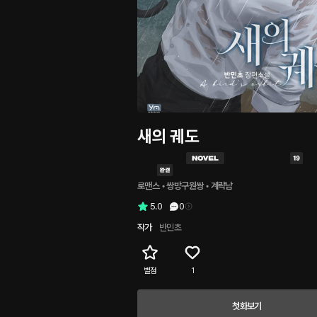
새의 궤도
로맨스
 • 
쌍방구원쌍
 • 
계략남
5.0
0
작가
반민초
별점
1
첫화보기