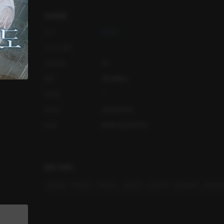
상세정보
작가
반민초
오디오 출연
-
공개등급
19
출판
와이엠북스
연재일
-
등록일
2024.04.15
ISBN
9791132270713
관련 키워드
#
능글남
#
집착남
#
직진남
#
순진녀
#
순수녀
#
비밀연애
#
관계역