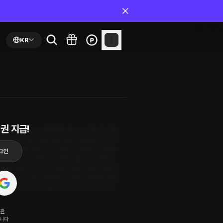
KR
권 지급!
갈 생각이었는데, 웬 여자를 만났다. “우영 씨가 섬에
격, 그리고 빨고 싶을 만큼 촉촉한 눈망울을 가진 여
 아껴 먹으려고 했는데 안 되겠다.” 지루하기만 할 줄
었다. “내가 실수했네. 착각하게 만들어서 미안해요.
영의 말에 달아의 눈이 동그랗게 커졌다. 반듯한 코끝이
빛났다. “나, 달아 씨를 핥고 싶어요. 머리부터 발끝
뒤부터 소름이 오소소 돋았다. “누가 친구한테 그러고
약관
됩니다