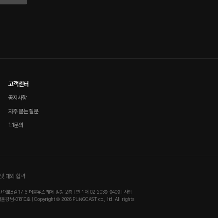
고객센터
공지사항
자주 묻는 질문
1:1문의
및 대외 협력
8길 17-6 더블유스퀘어 빌딩 2층 | 연락처 02-2039-9409 | 사업
810호 | Copyright © 2026 PLINGCAST co., ltd. All rights