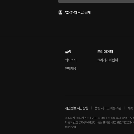
3화 까지 무료 공개
플링
크리에이터
회사소개
크리에이터 센터
인재채용
개인정보 취급방침
플링 서비스 이용약관
제휴 
주식회사 플링캐스트 | 대표 남성률 | 서울특별시 강남구 도산대로
자등록번호 631-87-01880 | 통신판매업 신고번호 제2021-서울강남-01
reserved.