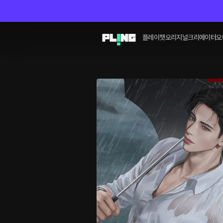
플레이챗
오리지널
크리에이터
오