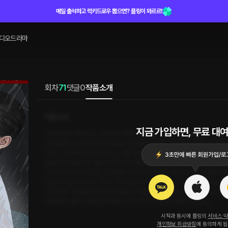
매일 출석하고 럭키드로우 뽑으면? 플링이 와르르!
디오드라마
회차
71
댓글
0
작품소개
작품소개
지금 가입하면, 무료 대여
유배지 같은 하찮은 섬, 사죽도에 자발적으로 내려온 도우영. 신선놀음이나 하다 
잘 적응할 수 있도록 도와드릴게요.” 눈길을 사로잡는 외모에 백지처럼 순수한 성
자를. “오해하게 하지 말아요. 친구 할 거면 친구답게…….” “미치겠네. 두고두고
알았던 삼 개월의 섬 생활. 하지만 서달아를 본 순간 기존의 생각도, 계획도 바뀌
내가 달아 씨랑 하고 싶은 건, 같잖은 친구 따위가 아니거든요.” 갑작스러운 우
닿을 듯 아슬아슬하게 스쳤다. 흐린 달빛이 비치는 어둠 속, 남자의 눈이 요요하게 
까지 몽땅.” 따뜻한 입김이 귓바퀴를 타고 흘렀다. 분명 닿는 건 온기였는데, 목
싶겠어요.” 몸이 그대로 굳어 버린 그녀의 귓가에 우영이 마저 속삭였다.
시작과 동시에 플링의
서비스 
개인정보 취급방침
에 동의하게 