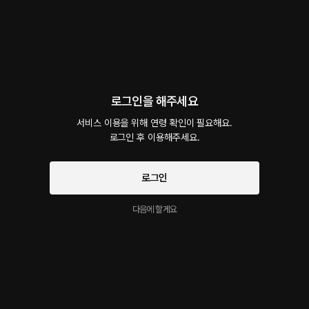
회차
2
댓글
1
작품소개
선물하기
선택소장
최신순
지금 가입하면, 무료 대여권 지급!
로그인을 해주세요
서운해하면서 예뻐해주는 연상남
서비스 이용을 위해 연령 확인이 필요해요.

40플링
20분
•
2026.06.13
로그인 후 이용해주세요.
다른 사람한테는 다정하게 불러준다는 이유로 삐진 연상남. 오랜만에 집 데이트라서 망치
고 싶지 않은 분위기에 나는 더욱 그에게 예쁜 짓을 하였고 넘어오게 된 그는 분한 듯이 나
로그인
를 다정한 듯 아닌 듯 밀려오는 감정들을 표출해낸다.
시작과 동시에 플링의
서비스 약관
다음에 할게요
개인정보 취급방침
에 동의하게 됩니다
PV : 서운해하면서 예뻐해주는 연상남
무료
5분
•
2026.06.13