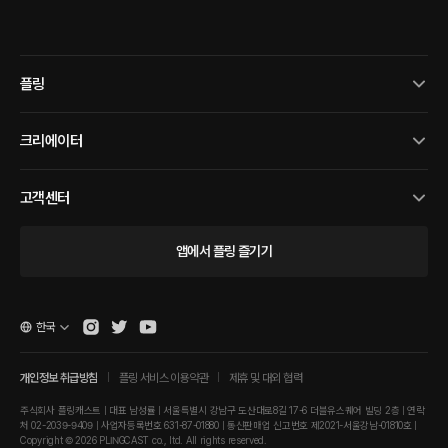
플링
크리에이터
고객센터
앱에서 플링 즐기기
한국
개인정보 취급방침
플링 서비스 이용약관
제휴 및 대외 협력
주식회사 플링캐스트 | 대표 남성률 | 서울특별시 강남구 도산대로8길 17-6 더블유스퀘어 빌딩 2층 | 연락
처 02-2039-9409 | 사업자등록번호 631-87-01880 | 통신판매업 신고번호 제2021-서울강남-01810호 |
Copyright © 2026 PLINGCAST co., ltd. All rights reserved.