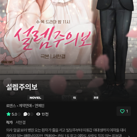
설렘주의보
로맨스
 • 
계약연애
 • 
연예인
1
5.0
0
1.1천
작가
서한결
의사 얼굴 보러 병원 오는 환자가 줄을 서고 빌딩주부터 띠동갑 여대생까지 여자들 대시
끊이지 않는 매력남이지만, 연애에는 관심 1도 없고 여자도 사랑도 믿지 않는 피부과 원