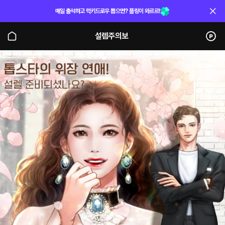
매일 출석하고 럭키드로우 뽑으면? 플링이 와르르!
설렘주의보