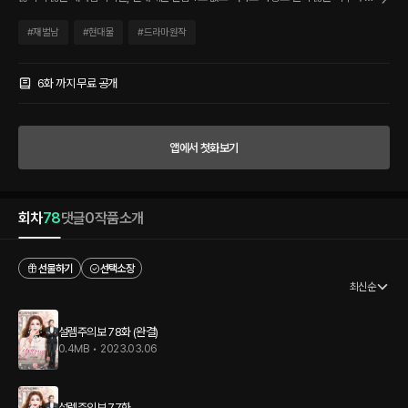
장 차우현. 대한민국 로맨스 드라마, 영화 주인공 도맡아 하는 로코퀸으로 헐리웃까지 접
수한 글로벌 스타지만, 데뷔 15년 만에 처음 터진 열애설로 인생 꼬이면서 은퇴 위기에
#
재벌남
#
현대물
#
드라마원작
몰린 여배우 윤유정. 두 사람은 기상천외한 대형 스캔들에 함께 얽히면서 계약 연애를 시
작한다. 세상 이목 집중된 두 사람의 아슬아슬 위장 로맨스! 해피엔딩일 수 있을까?
6화 까지 무료 공개
앱에서 첫화보기
회차
78
댓글
0
작품소개
선물하기
선택소장
최신순
설렘주의보 78화 (완결)
0.4MB
•
2023.03.06
설렘주의보 77화