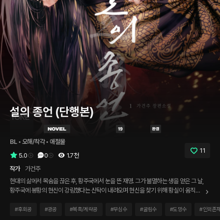
설의 종언 (단행본)
BL
 • 
오해/착각
 • 
애절물
11
5.0
0
1.7천
작가
가건주
현대의 삶에서 목숨을 끊은 후, 황주국에서 눈을 뜬 재영. 그가 불멸하는 생을 얻은 그 날,
황주국에 봉황의 현신이 강림했다는 신탁이 내려오며 현신을 찾기 위해 황실이 움직인
다. ‘하늘에서 내려온 자 하늘로 돌아갈지니. 멈춰 버린 생의 답은 지지 않는 태양이 뜨는
곳에 있을 것입니다.’ 그 사실을 모른 채 불멸을 끝내는 방법을 찾아 헤매던 재영은 정체
#
후회공
#
광공
#
복흑/계략공
#
무심수
#
굴림수
#
도망수
#
인외존
모를 점술가의 말에 이끌리듯 황궁 도화원의 생도로 들어가게 되는데……. *** “영아.”