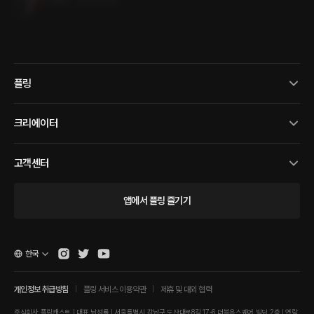
0.9MB
•
2023.03.16
플링
크리에이터
고객센터
앱에서 플링 즐기기
한국
개인정보 취급방침
플링 서비스 이용약관
제휴 및 대외 협력
주식회사 플링캐스트 | 대표 남성률 | 서울특별시 강남구 도산대로8길 17-6 더블유스퀘어 빌딩 2층 | 연락