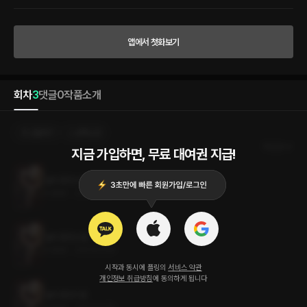
그는 전처럼 너무도 다정했고, 이제는 더없이 잔인했다. “네가 있을 곳은 이제 여기뿐이
어야 해.” 바닥에 떨어진 재영의 시선 귀퉁이로 그가 뽑아낸 단도가 보였다. 황제의 손 위
에서 날 선 칼끝을 타고 검붉은 핏방울이 떨어졌다. 황제가 낮게 속삭였다. “오직 나만 바
앱에서 첫화보기
라보도록 네 세상에 나만 남겨 둘 것이다.” 저를 눈에 담지 않으려 하는 모습에 황제가 고
갤 틀어쥐었다. 마침내 마주하고 일렁이는 두 눈을 들여다보던 황제가 미소를 지으며 입
을 맞췄다. 입술에 짭짜름한 눈물이 묻어났다. 이윽고 황제의 가슴팍을 물들이던 피가 서
서히 멎어 들었다. 그의 입맞춤을 받으며 재영은 아무것도 할 수 없었다. “두 번은 없어.”
회차
3
댓글
0
작품소개
제 발로 들어선 나락이었다.
선물하기
선택소장
최신순
지금 가입하면, 무료 대여권 지급!
설의 종언 3권 (완결)
0.9MB
•
2023.03.16
설의 종언 2권
0.9MB
•
2023.03.16
시작과 동시에 플링의
서비스 약관
개인정보 취급방침
에 동의하게 됩니다
설의 종언 1권