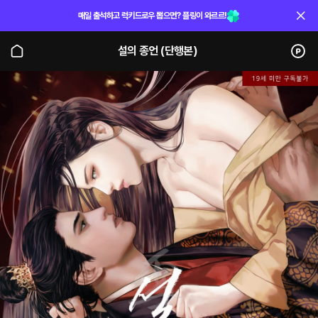
매일 출석하고 럭키드로우 뽑으면? 플링이 와르르!
설의 종언 (단행본)